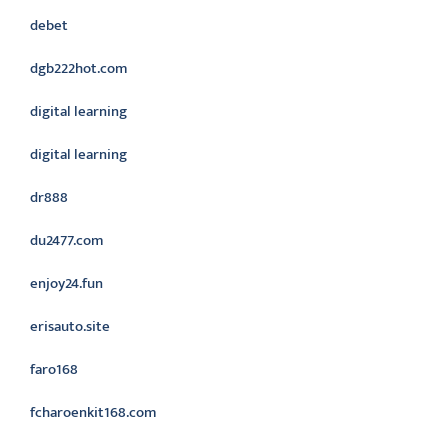
debet
dgb222hot.com
digital learning
digital learning
dr888
du2477.com
enjoy24.fun
erisauto.site
faro168
fcharoenkit168.com