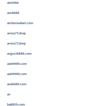
alot666
amb888
ambnovabet.com
aress77.shop
aress77.shop
argus16888.com
asb9999.com
asb9999.com
audi688.com
av
ba88th.com