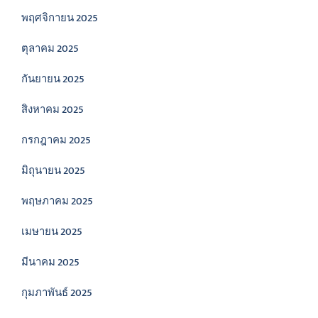
พฤศจิกายน 2025
ตุลาคม 2025
กันยายน 2025
สิงหาคม 2025
กรกฎาคม 2025
มิถุนายน 2025
พฤษภาคม 2025
เมษายน 2025
มีนาคม 2025
กุมภาพันธ์ 2025