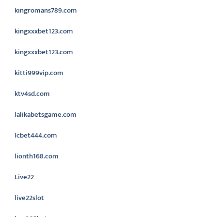
kingromans789.com
kingxxxbet123.com
kingxxxbet123.com
kitti999vip.com
ktv4sd.com
lalikabetsgame.com
lcbet444.com
lionth168.com
Live22
live22slot