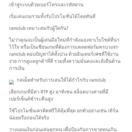
เข้าสู่ระบบด้วยเบอร์โทรและรหัสผ่าน
เริ่มเล่นเกมรวมทั้งรับโปรโมชั่นได้โดยทันที
ramclub เหมาะสมกับผู้ใดกัน?
ไม่ว่าคุณจะเป็นผู้เล่นมือใหม่ที่กำลังมองหาเว็บไซต์ที่น่า
ไว้ใจ หรือเป็นเซียนเกมที่ต้องการแพลตฟอร์มครบวงจร
ramclub ตอบปัญหาได้ทั้งปวง ด้วยอินเทอร์เฟซที่ใช้งาน
ง่าย การดูแลลูกค้าที่ดี รวมทั้งความมั่นคงและยั่งยืนด้าน
การเงิน
กลเม็ดสำหรับการเล่นให้ได้กำไรกับ ramclub
เลือกเกมที่มีค่า RTP สูง อาทิเช่น สล็อตบางค่ายที่มี
เปอร์เซ็นต์ชำระคืนสูง
ใช้โปรโมชั่นเครดิตฟรีให้คุ้มที่สุด ยกตัวอย่างเช่น เทิร์น
น้อยหรือถอนได้จริง
วางแผนเงินก่อนเล่นทุกหน เพื่อป้องกันการขาดทุนเกิน