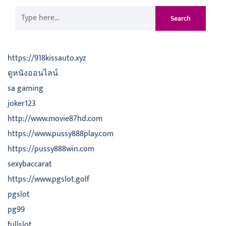
https://918kissauto.xyz
ดูหนังออนไลน์
sa gaming
joker123
http://www.movie87hd.com
https://www.pussy888play.com
https://pussy888win.com
sexybaccarat
https://www.pgslot.golf
pgslot
pg99
fullslot