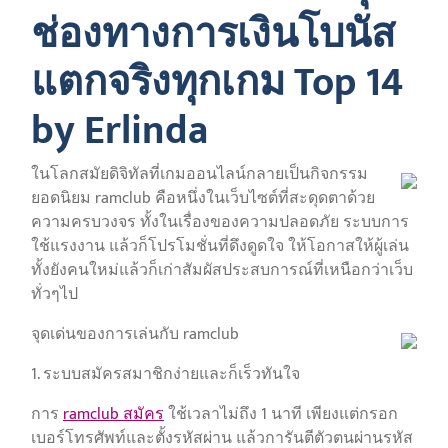
ช่องทางการเงินโบนัส
แตกจริงทุกเกม Top 14
by Erlinda
ในโลกสมัยดิจิทัลที่เกมออนไลน์กลายเป็นกิจกรรม
ยอดนิยม ramclub คือหนึ่งในเว็บไซต์ที่สะดุดตาด้วย
ความครบวงจร ทั้งในเรื่องของความปลอดภัย ระบบการ
ใช้แรงงาน แล้วก็โปรโมชั่นที่ดึงดูดใจ ให้โอกาสให้ผู้เล่น
ทั้งยังคนใหม่แล้วก็เก่าสัมผัสประสบการณ์ที่เหนือกว่าเว็บ
ทั่วๆไป
จุดเด่นของการเล่นกับ ramclub
1. ระบบสมัครสมาชิกง่ายและก็เร็วทันใจ
การ
ramclub สมัคร
ใช้เวลาไม่ถึง 1 นาที เพียงแต่กรอก
เบอร์โทรศัพท์และตั้งรหัสผ่าน แล้วการันตีตัวตนผ่านรหัส