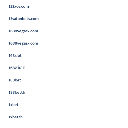
123xos.com
13satanbets.com
1688vegasx.com
1688vegasx.com
168slot
168สล็อต
188bet
188betth
1xbet
1xbetth