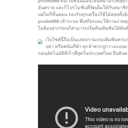
proded888 คือเว็บพนันออนไลน์ที่มาแรงที่สุดในต
อันตราย และก็โปรโมชั่นที่จัดเต็มให้กับสมาชิ
แต่ไม่กี่ขั้นตอน รองรับทุกเครื่องใช้ไม้สอยทั
proded888 เข้าระบบ ที่เสถียรและใช้งานง่ายทุก
ไม่ต้องฝากก่อนก็สามารถเริ่มต้นเดิมพันได้ทันท
เว็บไซต์นี้ถือเป็นแหล่งรวมเกมเดิมพันครบว
ปลา หรือพนันกีฬา ทุกจำพวกถูกวางแบบมาอ
ถอนอัตโนมัติที่เร็วที่สุดในประเทศไทย ยืนยันค