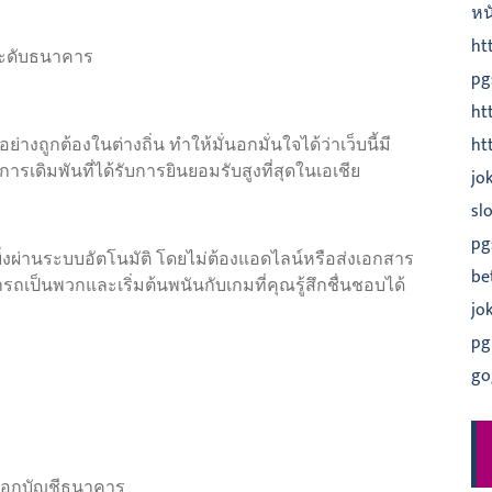
หน
ht
ยระดับธนาคาร
pg
ht
่างถูกต้องในต่างถิ่น ทำให้มั่นอกมั่นใจได้ว่าเว็บนี้มี
ht
รเดิมพันที่ได้รับการยินยอมรับสูงที่สุดในเอเชีย
jo
sl
pg
ิ่งผ่านระบบอัตโนมัติ โดยไม่ต้องแอดไลน์หรือส่งเอกสาร
be
ารถเป็นพวกและเริ่มต้นพนันกับเกมที่คุณรู้สึกชื่นชอบได้
jo
pg
go
เลือกบัญชีธนาคาร