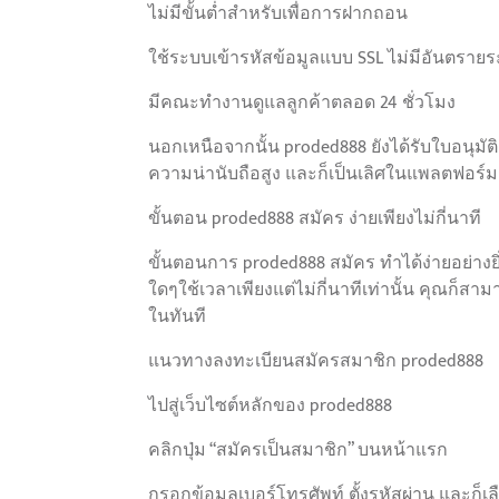
ไม่มีขั้นต่ำสำหรับเพื่อการฝากถอน
ใช้ระบบเข้ารหัสข้อมูลแบบ SSL ไม่มีอันตรา
มีคณะทำงานดูแลลูกค้าตลอด 24 ชั่วโมง
นอกเหนือจากนั้น proded888 ยังได้รับใบอนุมัติอย
ความน่านับถือสูง และก็เป็นเลิศในแพลตฟอร์มกา
ขั้นตอน proded888 สมัคร ง่ายเพียงไม่กี่นาที
ขั้นตอนการ proded888 สมัคร ทำได้ง่ายอย่างย
ใดๆใช้เวลาเพียงแต่ไม่กี่นาทีเท่านั้น คุณก็สาม
ในทันที
แนวทางลงทะเบียนสมัครสมาชิก proded888
ไปสู่เว็บไซต์หลักของ proded888
คลิกปุ่ม “สมัครเป็นสมาชิก” บนหน้าแรก
กรอกข้อมูลเบอร์โทรศัพท์ ตั้งรหัสผ่าน และก็