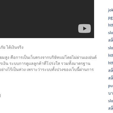
jo
pg
ht
sl
สล
ัย ได้เงินจริง
sl
ht
ิยมสูง คือการเป็นเว็บตรงจากบริษัทแม่โดยไม่ผ่านเอเย่นต์
ht
ารเงิน ระบบการดูแลลูกค้าที่โปร่งใส รวมทั้งมาตรฐาน
างไร้เป็นห่วง เพราะว่าระบบทั้งปวงของเว็บนี้ผ่านการ
สล
สล
pu
บา
ป
sl
สล