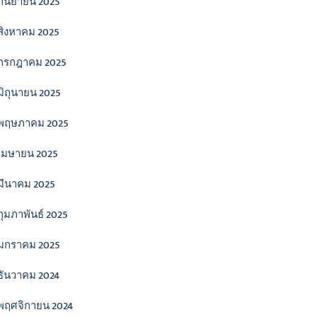
กันยายน 2025
สิงหาคม 2025
กรกฎาคม 2025
มิถุนายน 2025
พฤษภาคม 2025
เมษายน 2025
มีนาคม 2025
กุมภาพันธ์ 2025
มกราคม 2025
ธันวาคม 2024
พฤศจิกายน 2024