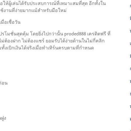
ห้ผู้เล่นได้รับประสบการณ์ที่เหมาะสมที่สุด อีกทั้งใน
ช้งานที่ง่ายมากแม้สำหรับมือใหม่
ื่อเชื่อวัน
รโมชั่นสุดคุ้ม โดยยิ่งไปกว่านั้น proded888 เครดิตฟรี ที่
ไม่ต้องฝาก ไม่ต้องแชร์ ยอมรับได้ง่ายด้านในไม่กี่คลิก
ทั้งเบิกเงินได้จริงเมื่อทำเทิร์นครบตามที่กำหนด
ก่อน
ฝูง