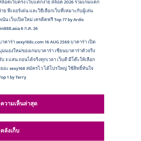
สล็อตเว็บตรง เว็บแตกง่าย สล็อต 2026 รวมเกมแตก
ง่าย ฟีเจอร์เด่น และวิธีเลือกเว็บที่เหมาะกับผู้เล่น
พนัน เว็บเปิดใหม่ เครดิตฟรี Top 77 by Ardis
Jin888.asia 6 ก.ค. 26
บาคาร่า sexy168c.com 16 AUG 2569 บาคาร่า เปิด
มุมมองใหม่ของเกมบาคาร่า เซียนบาคาร่าตัวจริง
รับ 3 แสน ถอนได้จริงทุกเวลา เว็บดี มีโต๊ะให้เลือก
เยอะ sexy168 สมัครไว ได้โปรใหญ่ ใช้สิทธิ์ทันใจ
Top 1 by Terry
ความเห็นล่าสุด
คลังเก็บ