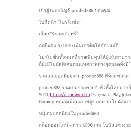
เข้าสู่ระบบบัญชี proded888 ของคุณ
ไปที่หน้า “โปรโมชั่น”
เลือก “รับเครดิตฟรี”
กดยืนยัน ระบบจะเพิ่มเครดิตให้อัตโนมัติ
โปรโมชั่นทั้งหมดนี้ช่วยเพิ่มทุนให้ผู้เล่นสาม
ก็ยังมีโบนัสพิเศษตอนเทศกาลต่างๆตลอดทั้งปี ไ
รวมเกมยอดนิยมจาก proded888 ที่ห้ามพลาด
proded888 รวมเกมจากค่ายดังทั่วทั้งโลกมากยิ
SLOT,
https://scanword.ru
Pragmatic Play, Jo
Gaming ทุกเกมมีคุณภาพสูง เล่นง่าย โบนัสแ
หมู่เกมยอดนิยมใน proded888
สล็อตออนไลน์ – กว่า 1,000 เกม โบนัสแตกง่า