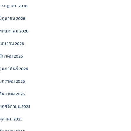
กรกฎาคม 2026
มิถุนายน 2026
พฤษภาคม 2026
เมษายน 2026
มีนาคม 2026
กุมภาพันธ์ 2026
มกราคม 2026
ธันวาคม 2025
พฤศจิกายน 2025
ตุลาคม 2025