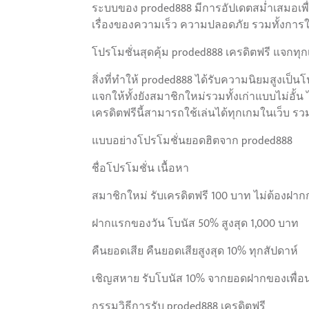
ระบบของ proded888 มีการอัปเดตสม่ำเสมอเพื่อใ
เรื่องของความเร็ว ความปลอดภัย รวมทั้งการใ
โปรโมชั่นสุดคุ้ม proded888 เครดิตฟรี แจกทุกเม
สิ่งที่ทำให้ proded888 ได้รับความนิยมสูงเป็นโป
แจกให้ทั้งยังสมาชิกใหม่รวมทั้งเก่าแบบไม่อั้น 
เครดิตฟรีนี้สามารถใช้เล่นได้ทุกเกมในเว็บ รวม
แบบอย่างโปรโมชั่นยอดฮิตจาก proded888
ชื่อโปรโมชั่น เนื้อหา
สมาชิกใหม่ รับเครดิตฟรี 100 บาท ไม่ต้องฝาก
ฝากแรกของวัน โบนัส 50% สูงสุด 1,000 บาท
คืนยอดเสีย คืนยอดเสียสูงสุด 10% ทุกสัปดาห์
เชิญสหาย รับโบนัส 10% จากยอดฝากของเพื่อน
กรรมวิธีการรับ proded888 เครดิตฟรี