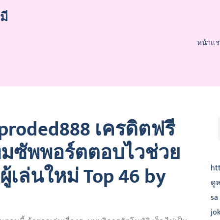
มี
หน้าแ
proded888 เครดิตฟรี
ทีมซัพพอร์ตตอบไวช่วย
ู้เล่นใหม่ Top 46 by
ht
ดู
sa
jo