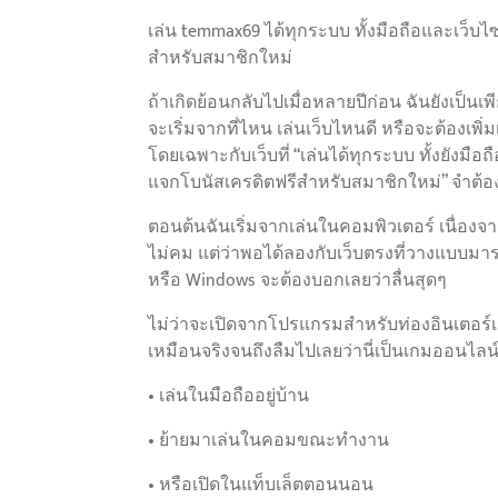
เล่น temmax69 ได้ทุกระบบ ทั้งมือถือและเว็บ
สำหรับสมาชิกใหม่
ถ้าเกิดย้อนกลับไปเมื่อหลายปีก่อน ฉันยังเป็นเพีย
จะเริ่มจากที่ไหน เล่นเว็บไหนดี หรือจะต้องเพิ่
โดยเฉพาะกับเว็บที่ “เล่นได้ทุกระบบ ทั้งยังมือถ
แจกโบนัสเครดิตฟรีสำหรับสมาชิกใหม่” จำต้องบ
ตอนต้นฉันเริ่มจากเล่นในคอมพิวเตอร์ เนื่องจ
ไม่คม แต่ว่าพอได้ลองกับเว็บตรงที่วางแบบมาร
หรือ Windows จะต้องบอกเลยว่าลื่นสุดๆ
ไม่ว่าจะเปิดจากโปรแกรมสำหรับท่องอินเตอร์
เหมือนจริงจนถึงลืมไปเลยว่านี่เป็นเกมออนไลน
• เล่นในมือถืออยู่บ้าน
• ย้ายมาเล่นในคอมขณะทำงาน
• หรือเปิดในแท็บเล็ตตอนนอน