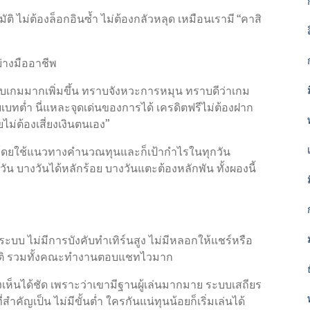
ติ ไม่ต้องล็อกอินซ้ำ ไม่ต้องกลัวหลุด เหมือนเรามี “คาสิ
ย่างมืออาชีพ
เกมมากเพิ่มขึ้น ทราบจังหวะการหมุน ทราบดีว่าเกม
เบทต่ำ นี่แหละจุดเด่นของการได้ เครดิตฟรีไม่ต้องฝาก
ไม่ต้องเสี่ยงเงินตนเอง”
จริงโดยใช้แนวทางคำนวณทุนและก็เป้ากำไรในทุกวัน
บางวันได้หลักร้อย บางวันแตะต้องหลักพัน ทั้งผองนี้
งระบบ ไม่มีการบังคับทำเทิร์นสูง ไม่มีหลอกให้แชร์หรือ
นมัติ รวมทั้งคณะทำงานตอบแชทไวมาก
่างเห็นได้ชัด เพราะว่าเขามีฐานผู้เล่นมากมาย ระบบเสถียร
ำคัญเป็น ไม่มีขั้นต่ำ ใครกันแน่ทุนน้อยก็เริ่มเล่นได้