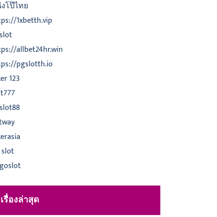
ังโป๊ไทย
tps://1xbetth.vip
slot
tps://allbet24hr.win
tps://pgslotth.io
ker 123
ot777
slot88
tway
kerasia
 slot
goslot
เรื่องล่าสุด