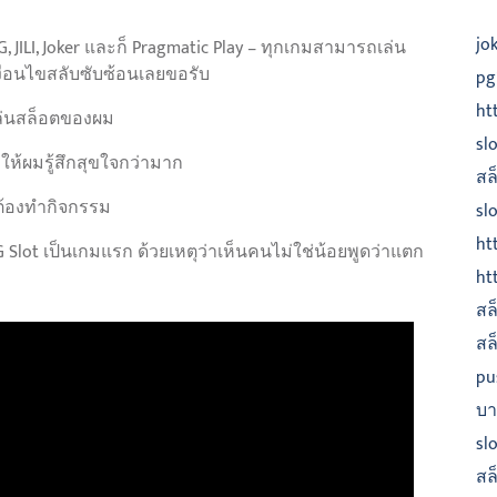
jo
JILI, Joker และก็ Pragmatic Play – ทุกเกมสามารถเล่น
ีเงื่อนไขสลับซับซ้อนเลยขอรับ
pg
ht
เล่นสล็อตของผม
sl
ำให้ผมรู้สึกสุขใจกว่ามาก
สล
ม่ต้องทำกิจกรรม
sl
ht
 Slot เป็นเกมแรก ด้วยเหตุว่าเห็นคนไม่ใช่น้อยพูดว่าแตก
ht
สล
สล
pu
บา
sl
สล