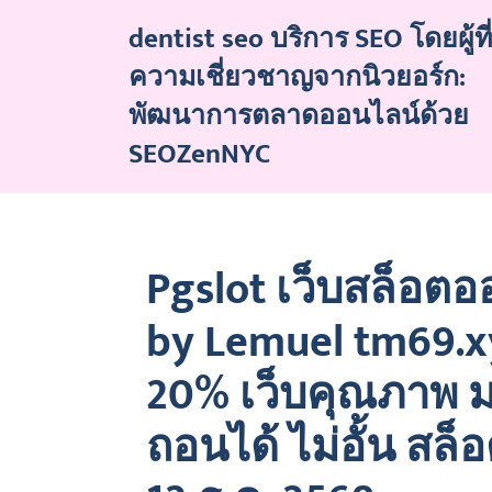
Skip
dentist seo บริการ SEO โดยผู้ที่
to
content
ความเชี่ยวชาญจากนิวยอร์ก:
พัฒนาการตลาดออนไลน์ด้วย
SEOZenNYC
Pgslot เว็บสล็อตอ
by Lemuel tm69.
20% เว็บคุณภาพ มา
ถอนได้ ไม่อั้น สล็