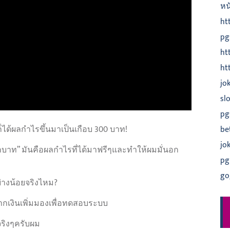
หน
ht
pg
ht
ht
jo
sl
pg
ก็ได้ผลกำไรขึ้นมาเป็นเกือบ 300 บาท!
be
jo
สักบาท” มันคือผลกำไรที่ได้มาฟรีๆและทำให้ผมมั่นอก
pg
go
่างน้อยจริงไหม?
กเงินเพิ่มมองเพื่อทดสอบระบบ
 จริงๆครับผม