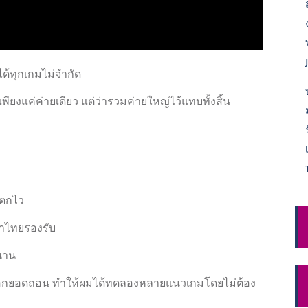
ได้ทุกเกมไม่จำกัด
ีเพียงแค่ค่ายเดียว แต่ว่ารวมค่ายใหญ่ไว้แทบทั้งสิ้น
แตกไว
ษาไทยรองรับ
นาน
ไม่ล็อกยอดถอน ทำให้ผมได้ทดลองหลายแนวเกมโดยไม่ต้อง