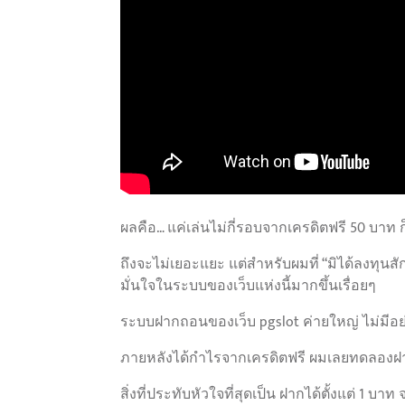
ผลคือ… แค่เล่นไม่กี่รอบจากเครดิตฟรี 50 บาท 
ถึงจะไม่เยอะแยะ แต่สำหรับผมที่ “มิได้ลงทุน
มั่นใจในระบบของเว็บแห่งนี้มากขึ้นเรื่อยๆ
ระบบฝากถอนของเว็บ pgslot ค่ายใหญ่ ไม่มีอย
ภายหลังได้กำไรจากเครดิตฟรี ผมเลยทดลองฝา
สิ่งที่ประทับหัวใจที่สุดเป็น ฝากได้ตั้งแต่ 1 บาท