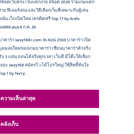
สล็อตเว็บตรง เว็บแตกง่าย สล็อต 2026 รวมเกมแตก
ง่าย ฟีเจอร์เด่น และวิธีเลือกเว็บที่เหมาะกับผู้เล่น
พนัน เว็บเปิดใหม่ เครดิตฟรี Top 77 by Ardis
Jin888.asia 6 ก.ค. 26
บาคาร่า sexy168c.com 16 AUG 2569 บาคาร่า เปิด
มุมมองใหม่ของเกมบาคาร่า เซียนบาคาร่าตัวจริง
รับ 3 แสน ถอนได้จริงทุกเวลา เว็บดี มีโต๊ะให้เลือก
เยอะ sexy168 สมัครไว ได้โปรใหญ่ ใช้สิทธิ์ทันใจ
Top 1 by Terry
ความเห็นล่าสุด
คลังเก็บ