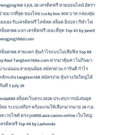
Hengjing168 3 JUL 26 เครดิตฟรี หวยออนไลน์ อัตรา
จ่ายมากที่สุด ของไทย Lucky box 300 บาท กล่องสุ่ม
เฮงเฮง รับเครดิตฟรี ไลฟ์สด สล็อต ยิงปลา กีฬา ไพ่
สล็อต168 แจก เครดิตฟรี เยอะที่สุด Top 45 by Janell
hengjing168d.com
สล็อต168 สายแตก ลุ้นกำไรแบบไม่เสียฟีล Top 88
by Raul Tangtem168e.com ฝากมาคุ้มค่า ไม่กินมา
ม่าแน่นอน สายทุนน้อย สมัครด่วน การันตี กำไร
หลักแสน tangtem168 สมัครง่าย ลุ้นรางวัลใหญ่ได้
ทันที 5 July 26
Jinda888 สล็อตเว็บตรง 2026 ประสบการณ์เล่นยุค
ใหม่ ระบบเสถียร พร้อมเกมให้เลือกมากมาย 24 ก.ย.
69 เวปไซต์ ตรง jin888.asia casino online เว็บใหญ่
เครดิตฟรี Top 49 by Lashonda