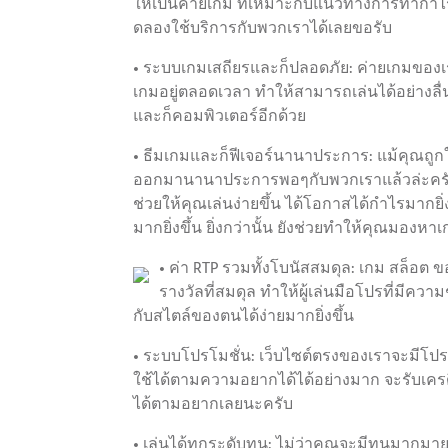
ให้เป็นค่ายเกม ที่เหมาะกับแนวทางการทำกำไร
ดลองใช้บริการกับพวกเราได้เลยขอรับ
• ระบบเกมเสถียรและก็ปลอดภัย: ค่ายเกมของเ
เกมอยู่ตลอดเวลา ทำให้สามารถเล่นได้อย่างลื
และก็คอมพิวเตอร์อีกด้วย
• ธีมเกมและก็ฟีเจอร์นานาประการ: แม้คุณ
ออกมานานาประการพอๆกับพวกเราแล้วล่ะครับ
ช่วยให้คุณเล่นง่ายขึ้น ได้โอกาสได้กำไรมาก
มากยิ่งขึ้น ยิ่งกว่านั้น ยังช่วยทำให้คุณมองหาเ
• ค่า RTP รวมทั้งโบนัสสมดุล: เกม สล็อต ขอ
รางวัลที่สมดุล ทำให้ผู้เล่นมือโปรที่มีค
กับสไตล์ของตนได้ง่ายมากยิ่งขึ้น
• ระบบโปรโมชั่น: เว็บไซต์ตรงของเราจะมีโปร
ใช้ได้ตามความอยากได้ได้อย่างมาก จะรับเครดิ
ได้ตามอยากเลยนะครับ
• เล่นได้ทุกระดับทุน: ไม่ว่าคุณจะมีทุนมาก