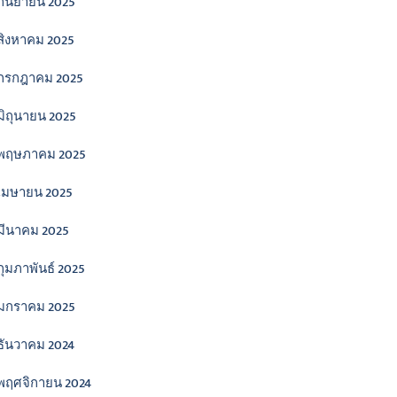
กันยายน 2025
สิงหาคม 2025
กรกฎาคม 2025
มิถุนายน 2025
พฤษภาคม 2025
เมษายน 2025
มีนาคม 2025
กุมภาพันธ์ 2025
มกราคม 2025
ธันวาคม 2024
พฤศจิกายน 2024