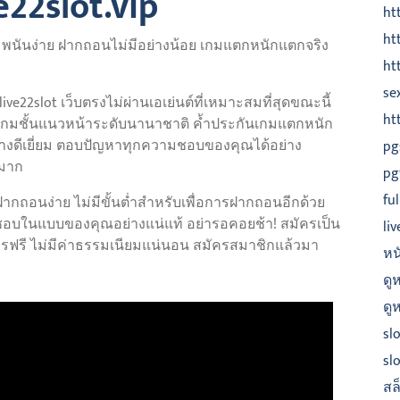
e22slot.vip
ht
ht
 พนันง่าย ฝากถอนไม่มีอย่างน้อย เกมแตกหนักแตกจริง
ht
se
e22slot เว็บตรงไม่ผ่านเอเย่นต์ที่เหมาะสมที่สุดขณะนี้
ht
เกมชั้นแนวหน้าระดับนานาชาติ ค้ำประกันเกมแตกหนัก
อย่างดีเยี่ยม ตอบปัญหาทุกความชอบของคุณได้อย่าง
pg
นมาก
pg
ful
ฝากถอนง่าย ไม่มีขั้นต่ำสำหรับเพื่อการฝากถอนอีกด้วย
ชอบในแบบของคุณอย่างแน่แท้ อย่ารอคอยช้า! สมัครเป็น
li
ัครฟรี ไม่มีค่าธรรมเนียมแน่นอน สมัครสมาชิกแล้วมา
หน
ดู
ดู
sl
sl
สล