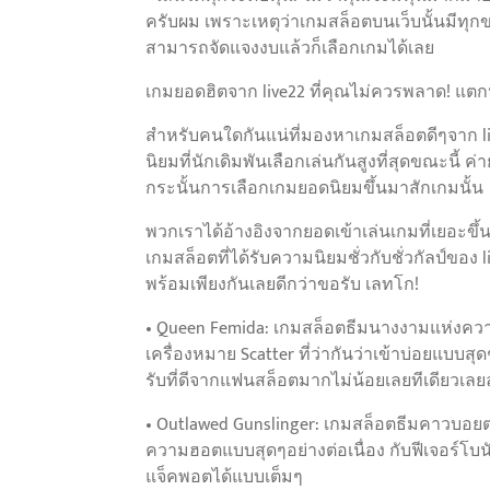
ครับผม เพราะเหตุว่าเกมสล็อตบนเว็บนั้นมีทุกข
สามารถจัดแจงงบแล้วก็เลือกเกมได้เลย
เกมยอดฮิตจาก live22 ที่คุณไม่ควรพลาด! แตก
สำหรับคนใดกันแน่ที่มองหาเกมสล็อตดีๆจาก l
นิยมที่นักเดิมพันเลือกเล่นกันสูงที่สุดขณะนี้
กระนั้นการเลือกเกมยอดนิยมขึ้นมาสักเกมนั้น
พวกเราได้อ้างอิงจากยอดเข้าเล่นเกมที่เยอะขึ้นเ
เกมสล็อตที่ได้รับความนิยมชั่วกับชั่วกัลป์ของ 
พร้อมเพียงกันเลยดีกว่าขอรับ เลทโก!
• Queen Femida: เกมสล็อตธีมนางงามแห่งควา
เครื่องหมาย Scatter ที่ว่ากันว่าเข้าบ่อยแบบส
รับที่ดีจากแฟนสล็อตมากไม่น้อยเลยทีเดียวเลย
• Outlawed Gunslinger: เกมสล็อตธีมคาวบอยตะ
ความฮอตแบบสุดๆอย่างต่อเนื่อง กับฟีเจอร์โบนัส
แจ็คพอตได้แบบเต็มๆ