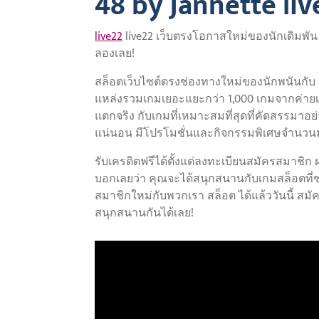
48 by Jannette liv
live22
live22 เว็บตรงโอกาสใหม่ของนักเดิมพัน
ลองเลย!
สล็อตเว็บไซต์ตรงช่องทางใหม่ของนักพนันกับ liv
แหล่งรวมเกมเยอะแยะกว่า 1,000 เกมจากค่าย
แตกจริง กับเกมที่เหมาะสมที่สุดที่คัดสรรมา
แน่นอน มีโปรโมชั่นและกิจกรรมพิเศษจำนว
รับเครดิตฟรีได้ตั้งแต่ลงทะเบียนสมัครสมาชิก 
บอกเลยว่า คุณจะได้สนุกสนานกับเกมสล็อตที่
สมาชิกใหม่กับพวกเรา สล็อต ได้แล้ววันนี้ สม
สนุกสนานกันได้เลย!