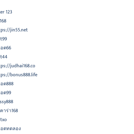
ker 123
168
tps://jin55.net
ot99
็อต66
ot44
tps://judhai168.co
tps://bonus888.life
็อต888
็อต99
ssy888
คาร่า168
otxo
็อตทดลอง