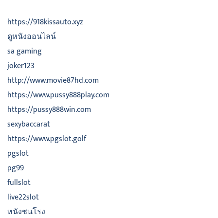
https://918kissauto.xyz
ดูหนังออนไลน์
sa gaming
joker123
http://www.movie87hd.com
https://www.pussy888play.com
https://pussy888win.com
sexybaccarat
https://www.pgslot.golf
pgslot
pg99
fullslot
live22slot
หนังชนโรง