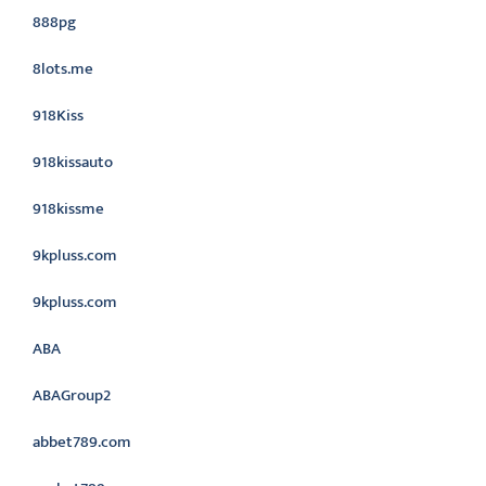
888pg
8lots.me
918Kiss
918kissauto
918kissme
9kpluss.com
9kpluss.com
ABA
ABAGroup2
abbet789.com