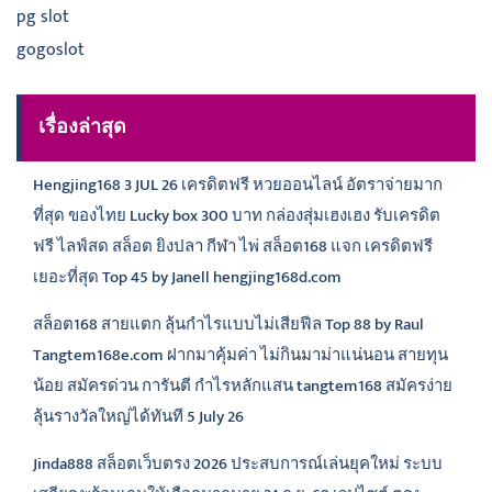
pg slot
gogoslot
เรื่องล่าสุด
Hengjing168 3 JUL 26 เครดิตฟรี หวยออนไลน์ อัตราจ่ายมาก
ที่สุด ของไทย Lucky box 300 บาท กล่องสุ่มเฮงเฮง รับเครดิต
ฟรี ไลฟ์สด สล็อต ยิงปลา กีฬา ไพ่ สล็อต168 แจก เครดิตฟรี
เยอะที่สุด Top 45 by Janell hengjing168d.com
สล็อต168 สายแตก ลุ้นกำไรแบบไม่เสียฟีล Top 88 by Raul
Tangtem168e.com ฝากมาคุ้มค่า ไม่กินมาม่าแน่นอน สายทุน
น้อย สมัครด่วน การันตี กำไรหลักแสน tangtem168 สมัครง่าย
ลุ้นรางวัลใหญ่ได้ทันที 5 July 26
Jinda888 สล็อตเว็บตรง 2026 ประสบการณ์เล่นยุคใหม่ ระบบ