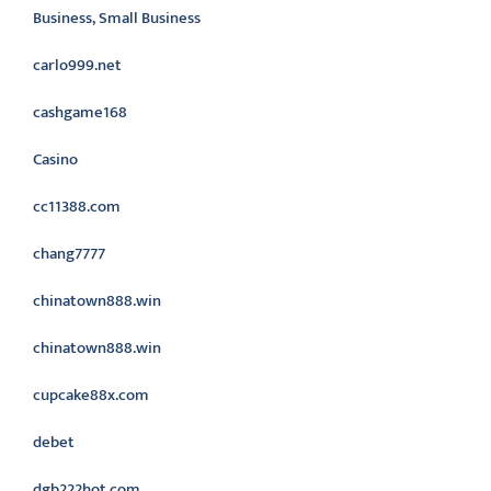
Business, Small Business
carlo999.net
cashgame168
Casino
cc11388.com
chang7777
chinatown888.win
chinatown888.win
cupcake88x.com
debet
dgb222hot.com