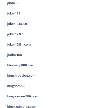
jinda888
Joker123
joker123auto
joker123th
Joker123th.com
judhai168
khumsup888.me
kimchibetbet.com
kingdom66
kingromans789.com
kingxxxbet123.com