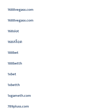
1688vegasx.com
1688vegasx.com
168slot
168สล็อต
188bet
188betth
1xbet
1xbetth
1xgameth.com
789pluss.com