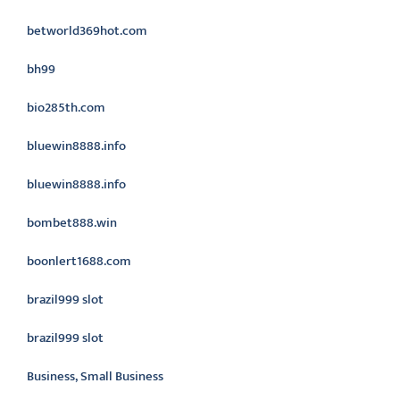
betworld369hot.com
bh99
bio285th.com
bluewin8888.info
bluewin8888.info
bombet888.win
boonlert1688.com
brazil999 slot
brazil999 slot
Business, Small Business