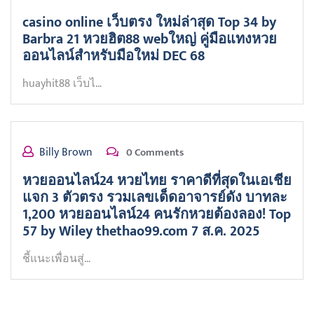
casino online เว็บตรง ใหม่ล่าสุด Top 34 by
Barbra 21 หวยฮิต88 webใหญ่ คู่มือแทงหวย
ออนไลน์สำหรับมือใหม่ DEC 68
huayhit88 เว็บไ…
Billy Brown
0 Comments
หวยออนไลน์24 หวยไทย ราคาดีที่สุดในเอเชีย
แจก 3 ตัวตรง รวมเลขเด็ดอาจารย์ดัง บาทละ
1,200 หวยออนไลน์24 คนรักหวยต้องลอง! Top
57 by Wiley thethao99.com 7 ส.ค. 2025
ชี้แนะเพื่อนสู่…