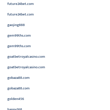
future24bet.com
future24bet.com
gaojing888
gem99ths.com
gem99ths.com
goatbetroyalcasino.com
goatbetroyalcasino.com
gobaza88.com
gobaza88.com
golden456
happy168