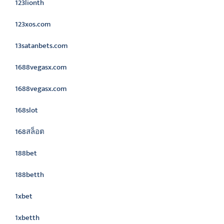
123lionth
123xos.com
13satanbets.com
1688vegasx.com
1688vegasx.com
168slot
168สล็อต
188bet
188betth
1xbet
1xbetth