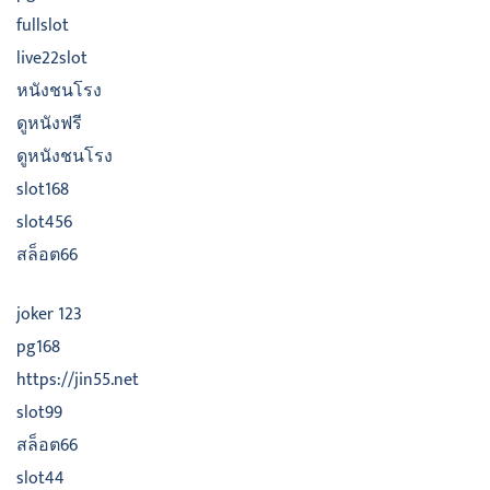
fullslot
live22slot
หนังชนโรง
ดูหนังฟรี
ดูหนังชนโรง
slot168
slot456
สล็อต66
joker 123
pg168
https://jin55.net
slot99
สล็อต66
slot44