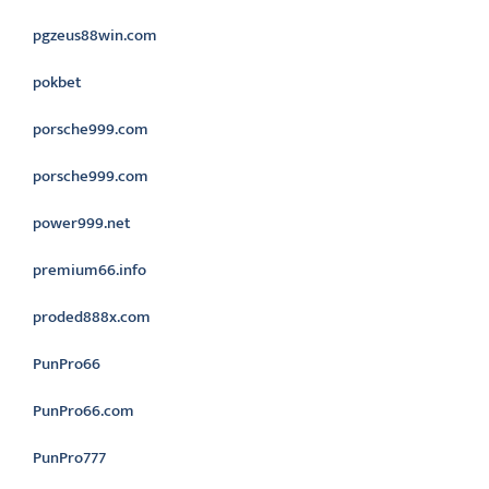
pgzeus88win.com
pokbet
porsche999.com
porsche999.com
power999.net
premium66.info
proded888x.com
PunPro66
PunPro66.com
PunPro777