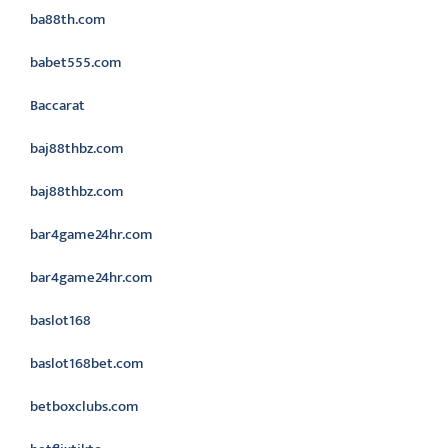
ba88th.com
babet555.com
Baccarat
baj88thbz.com
baj88thbz.com
bar4game24hr.com
bar4game24hr.com
baslot168
baslot168bet.com
betboxclubs.com