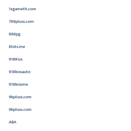
1xgameth.com
789pluss.com
888pg
8lots.me
918Kiss
918kissauto
918kissme
9kpluss.com
9kpluss.com
ABA