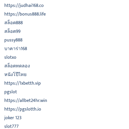
https://judhai168.co
https://bonus888.life
สล็อต888
สล็อต99
pussy888
บาคาร่า168
slotxo
สล็อตทดลอง
หนังโป๊ไทย
https://1xbetth.vip
pgslot
https://allbet24hr.win
https://pgslotth.io
joker 123
slot777