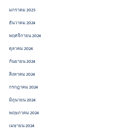
มกราคม 2025
ธันวาคม 2024
พฤศจิกายน 2024
ตุลาคม 2024
กันยายน 2024
สิงหาคม 2024
กรกฎาคม 2024
มิถุนายน 2024
พฤษภาคม 2024
เมษายน 2024