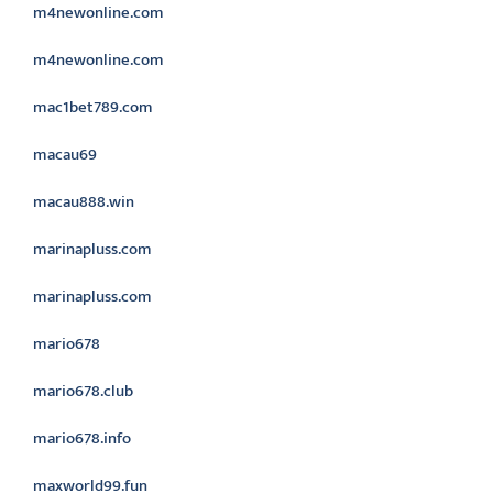
m4newonline.com
m4newonline.com
mac1bet789.com
macau69
macau888.win
marinapluss.com
marinapluss.com
mario678
mario678.club
mario678.info
maxworld99.fun