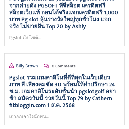
จากค่ายดัง PGSOFT พีจีสล็อต เครดิตฟรี
สล็อตเว็บแท้ ถอนได้จริงแจกเครดิตฟรี 1,000
บาท Pg slot ลุ้นรางวัลใหญ่ทุกชั่วโมง แจก
จริง ไม่ขายฝัน Top 20 by Ashly
Pgslot เว็บไซต์…
Billy Brown
0 Comments
Pgslot รวมเกมคาสิโนที่ดีที่สุดในเว็บเดียว
ภาพ สี เสียงคมชัด 3D พร้อมให้คำปรึกษา 24
ช.ม. เกมคาสิโนระดับชั้นนำ pgslotgolf อย่า
ช้า สมัครวันนี้ รวยวันนี้ Top 79 by Cathern
fitbloggin.com 1 ส.ค. 2568
เอาอกเอาใจนักพน…