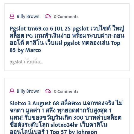
Billy Brown
0 Comments
Pgslot tm69.co 6 JUL 25 pgslot เวปไซต์ ใหญ่
สล็อต PG เกมทำเงินง่าย พร้อมระบบฝาก-ถอน
ออโต้ คาสิโน เว็บแม่ pgslot ทดลองเล่น Top
85 by Marco
pgslot เว็บสล็อ…
Billy Brown
0 Comments
Slotxo 3 August 68 สล็อตxo แจกทองจริง ไม่
จกตา มูลค่า 1 สลึง ทุกยอดฝากรับสูงสุด 1
แสน! รับของขวัญวันเกิด 300 บาทค่ายสล็อต
ชื่อดังระดับโลก slotxo24hr เว็บคาสิโน
ออนไลน์เบอร์ 1 Top 57 by Johnson