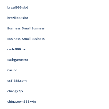
brazil999 slot
brazil999 slot
Business, Small Business
Business, Small Business
carlo999.net
cashgame168
Casino
cc11388.com
chang7777
chinatown888.win