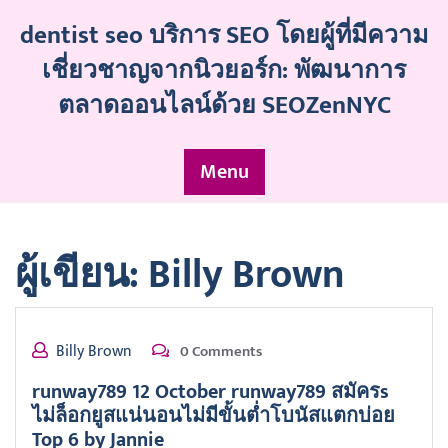
Skip
dentist seo บริการ SEO โดยผู้ที่มีความ
to
content
เชี่ยวชาญจากนิวยอร์ก: พัฒนาการ
ตลาดออนไลน์ด้วย SEOZenNYC
Menu
ผู้เขียน:
Billy Brown
Billy Brown
0 Comments
runway789 12 October runway789 สมัครs
ไม่ล็อกยูสแน่นอนไม่มีขั้นต่ำโบนัสแตกบ่อย
Top 6 by Jannie