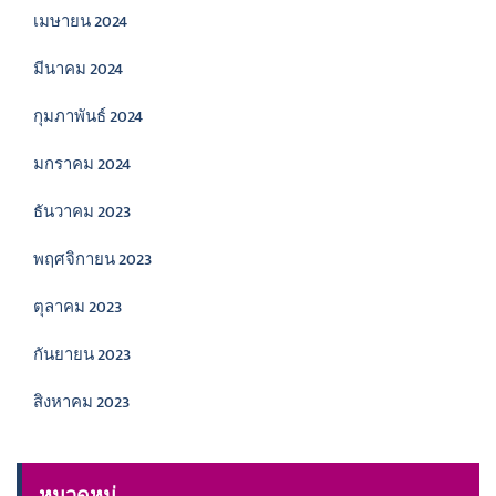
เมษายน 2024
มีนาคม 2024
กุมภาพันธ์ 2024
มกราคม 2024
ธันวาคม 2023
พฤศจิกายน 2023
ตุลาคม 2023
กันยายน 2023
สิงหาคม 2023