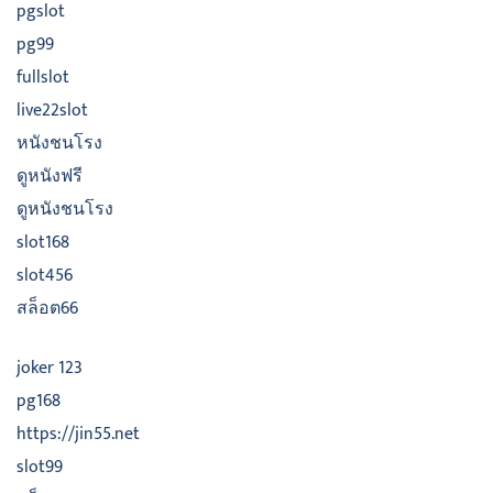
pgslot
pg99
fullslot
live22slot
หนังชนโรง
ดูหนังฟรี
ดูหนังชนโรง
slot168
slot456
สล็อต66
joker 123
pg168
https://jin55.net
slot99