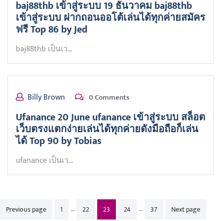
baj88thb เข้าสู่ระบบ 19 ธันวาคม baj88thb
เข้าสู่ระบบ ฝากถอนออโต้เล่นได้ทุกค่ายสมัคร
ฟรี Top 86 by Jed
baj88thb เป็นเว…
Billy Brown
0 Comments
Ufanance 20 June ufanance เข้าสู่ระบบ สล็อต
เว็บตรงแตกง่ายเล่นได้ทุกค่ายดังมือถือก็เล่น
ได้ Top 90 by Tobias
ufanance เป็นเว…
Posts
…
…
Previous page
1
22
23
24
37
Next page