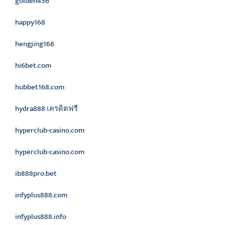
golden456
happy168
hengjing168
hi6bet.com
hubbet168.com
hydra888 เครดิตฟรี
hyperclub-casino.com
hyperclub-casino.com
ib888pro.bet
infyplus888.com
infyplus888.info