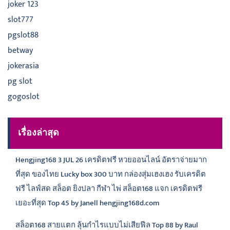
joker 123
slot777
pgslot88
betway
jokerasia
pg slot
gogoslot
เรื่องล่าสุด
Hengjing168 3 JUL 26 เครดิตฟรี หวยออนไลน์ อัตราจ่ายมาก
ที่สุด ของไทย Lucky box 300 บาท กล่องสุ่มเฮงเฮง รับเครดิต
ฟรี ไลฟ์สด สล็อต ยิงปลา กีฬา ไพ่ สล็อต168 แจก เครดิตฟรี
เยอะที่สุด Top 45 by Janell hengjing168d.com
สล็อต168 สายแตก ลุ้นกำไรแบบไม่เสียฟีล Top 88 by Raul