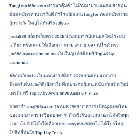
Tangtem168e.com ฝากมาคุ้มค่า ไม่กินมาม่าแน่นอน สายทุน
น้อย สมัครด่วน การันตี กำไรหลักแสน tangtem168 สมัครง่าย
ลุ้นรางวัลใหญ่ได้ทันที 5 July 26
Jinda888 สล็อตเว็บตรง 2026 ประสบการณ์เล่นยุคใหม่ ระบบ
เสถียร พร้อมเกมให้เลือกมากมาย 24 ก.ย. 69 เวปไซต์ ตรง
jin888.asia casino online เว็บใหญ่ เครดิตฟรี Top 49 by
Lashonda
สล็อตเว็บตรง เว็บแตกง่าย สล็อต 2026 รวมเกมแตกง่าย
ฟีเจอร์เด่น และวิธีเลือกเว็บที่เหมาะกับผู้เล่น พนัน เว็บเปิดใหม่
เครดิตฟรี Top 77 by Ardis Jin888.asia 6 ก.ค. 26
บาคาร่า sexy168c.com 16 AUG 2569 บาคาร่า เปิดมุมมองใหม่
ของเกมบาคาร่า เซียนบาคาร่าตัวจริงรับ 3 แสน ถอนได้จริงทุก
เวลา เว็บดี มีโต๊ะให้เลือกเยอะ sexy168 สมัครไว ได้โปรใหญ่
ใช้สิทธิ์ทันใจ Top 1 by Terry