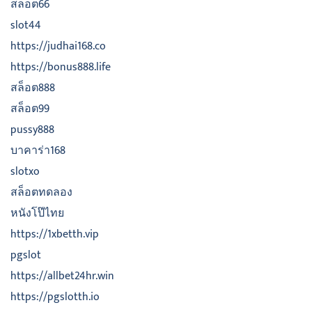
สล็อต66
slot44
https://judhai168.co
https://bonus888.life
สล็อต888
สล็อต99
pussy888
บาคาร่า168
slotxo
สล็อตทดลอง
หนังโป๊ไทย
https://1xbetth.vip
pgslot
https://allbet24hr.win
https://pgslotth.io