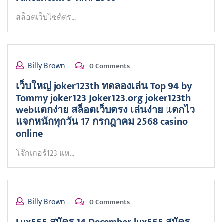
สล็อตเว็บไซต์ตร…
Billy Brown
0 Comments
เว็บใหญ่ joker123th ทดลองเล่น Top 94 by
Tommy joker123 Joker123.org joker123th
webแตกง่าย สล็อตเว็บตรง เล่นง่าย แตกไว
แจกหนักทุกวัน 17 กรกฎาคม 2568 casino
online
โจ๊กเกอร์123 แห…
Billy Brown
0 Comments