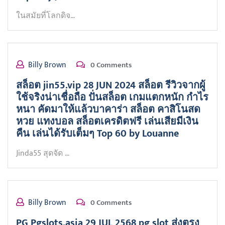
ในสมัยที่โลกดิจ…
Billy Brown
0 Comments
สล็อต jin55.vip 28 JUN 2024 สล็อต รีวิวจากผู้
ใช้จริงน่าเชื่อถือ ปั่นสล็อต เกมแตกหนัก กำไร
หนา คัดมาให้แล้วบาคาร่า สล็อต คาสิโนสด
หวย แทงบอล สล็อตเครดิตฟรี เล่นเสียมีเงิน
คืน เล่นได้รับเต็มๆ Top 60 by Louanne
Jinda55 สุดจัด …
Billy Brown
0 Comments
PG Pgslots.asia 29 JUL 2568 pg slot ส่งตรง