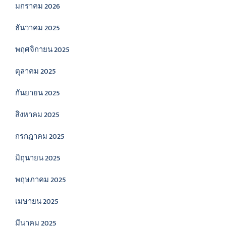
มกราคม 2026
ธันวาคม 2025
พฤศจิกายน 2025
ตุลาคม 2025
กันยายน 2025
สิงหาคม 2025
กรกฎาคม 2025
มิถุนายน 2025
พฤษภาคม 2025
เมษายน 2025
มีนาคม 2025