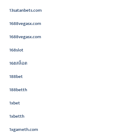
13satanbets.com
1688vegasx.com
1688vegasx.com
168slot
168สล็อต
188bet
188betth
1xbet
1xbetth
1xgameth.com