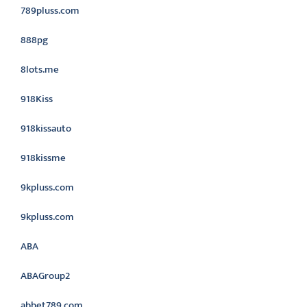
789pluss.com
888pg
8lots.me
918Kiss
918kissauto
918kissme
9kpluss.com
9kpluss.com
ABA
ABAGroup2
abbet789.com