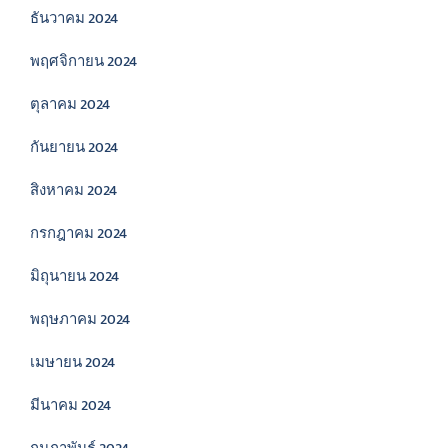
ธันวาคม 2024
พฤศจิกายน 2024
ตุลาคม 2024
กันยายน 2024
สิงหาคม 2024
กรกฎาคม 2024
มิถุนายน 2024
พฤษภาคม 2024
เมษายน 2024
มีนาคม 2024