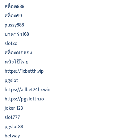
สล็อต888
สล็อต99
pussy888
บาคาร่า168
slotxo
สล็อตทดลอง
หนังโป๊ไทย
https://1xbetth.vip
pgslot
https://allbet24hr.win
https://pgslotth.io
joker 123
slot777
pgslot88
betway