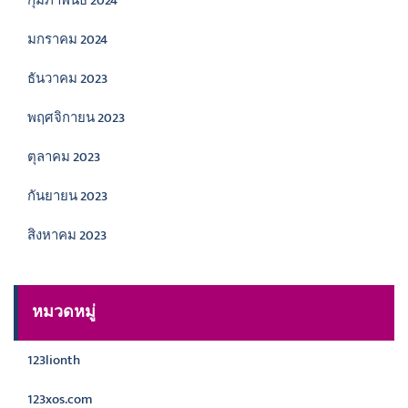
กุมภาพันธ์ 2024
มกราคม 2024
ธันวาคม 2023
พฤศจิกายน 2023
ตุลาคม 2023
กันยายน 2023
สิงหาคม 2023
หมวดหมู่
123lionth
123xos.com