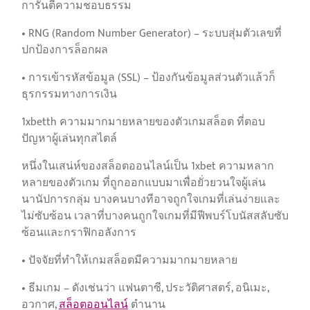
การันตีความชอบธรรม
• RNG (Random Number Generator) – ระบบสุ่มตัวเลขที่
ปกป้องการล็อกผล
• การเข้ารหัสข้อมูล (SSL) – ป้องกันข้อมูลส่วนตัวแล้วก็
ธุรกรรมทางการเงิน
1xbetth ความมากมายหลายของตัวเกมสล็อต ที่ตอบ
ปัญหาผู้เล่นทุกสไตล์
หนึ่งในเสน่ห์ของสล็อตออนไลน์เป็น 1xbet ความหลาก
หลายของตัวเกม ที่ถูกออกแบบมาเพื่อยั่วยวนใจผู้เล่น
นานัปการกลุ่ม บางคนบางทีอาจถูกใจเกมที่เล่นง่ายและ
ไม่ซับซ้อน เวลาที่บางคนถูกใจเกมที่มีฟีพบร์โบนัสสลับซับ
ซ้อนและกราฟิกอลังการ
• ปัจจัยที่ทำให้เกมสล็อตมีความมากมายหลาย
• ธีมเกม – ดังเช่นว่า แฟนตาซี, ประวัติศาสตร์, อนิเมะ,
อวกาศ,
สล็อตออนไลน์
ตำนาน