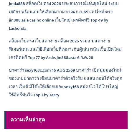
Jinda888 สล็อตเว็บตรง 2026 ประสบการณ์เล่นยุคใหม่ ระบบ
เสถียร พร้อมเกมให้เลือกมากมาย 24 ก.ย. 69 เวปไซต์ ตรง
jin888.asia casino online เว็บใหญ่ เครดิตฟรี Top 49 by
Lashonda
สล็อตเว็บตรง เว็บแตกง่าย สล็อต 2026 รวมเกมแตกง่าย
ฟีเจอร์เด่น และวิธีเลือกเว็บที่เหมาะกับผู้เล่น พนัน เว็บเปิดใหม่
เครดิตฟรี Top 77 by Ardis Jin888.asia 6 ก.ค. 26
บาคาร่า sexy168c.com 16 AUG 2569 บาคาร่า เปิดมุมมองใหม่
ของเกมบาคาร่า เซียนบาคาร่าตัวจริงรับ 3 แสน ถอนได้จริงทุก
เวลา เว็บดี มีโต๊ะให้เลือกเยอะ sexy168 สมัครไว ได้โปรใหญ่
ใช้สิทธิ์ทันใจ Top 1 by Terry
ความเห็นล่าสุด