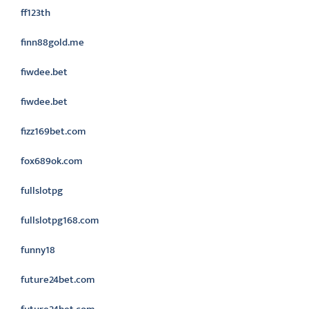
ff123th
finn88gold.me
fiwdee.bet
fiwdee.bet
fizz169bet.com
fox689ok.com
fullslotpg
fullslotpg168.com
funny18
future24bet.com