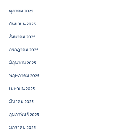
ตุลาคม 2025
กันยายน 2025
สิงหาคม 2025
กรกฎาคม 2025
มิถุนายน 2025
พฤษภาคม 2025
เมษายน 2025
มีนาคม 2025
กุมภาพันธ์ 2025
มกราคม 2025