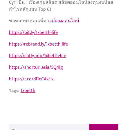
Cyril ยืน 1 เรื่องเกมสล็อต สล็อตออนไลน์ลงทุนงบน้อย
กำไรหลักแสน Top 61
ขอขอบพระคุณที่มา
สล็อตออนไลน์
https://bit.ly/1xbetth-life
https://rebrand.ly/1xbetth-life
https://cutly.info/1xbetth-life
https://shorturl.asia/5Q4lg
https://t.co/dl1eCAxcIz
Tags:
1xbetth