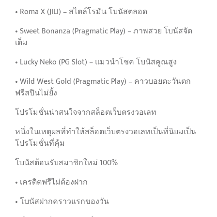
• Roma X (JILI) – สไตล์โรมัน โบนัสตลอด
• Sweet Bonanza (Pragmatic Play) – ภาพสวย โบนัสจัด
เต็ม
• Lucky Neko (PG Slot) – แมวนำโชค โบนัสคูณสูง
• Wild West Gold (Pragmatic Play) – คาวบอยตะวันตก
ฟรีสปินไม่ยั้ง
โปรโมชั่นน่าสนใจจากสล็อตเว็บตรงวอเลท
หนึ่งในเหตุผลที่ทำให้สล็อตเว็บตรงวอเลทเป็นที่นิยมเป็น
โปรโมชั่นที่คุ้ม
โบนัสต้อนรับสมาชิกใหม่ 100%
• เครดิตฟรีไม่ต้องฝาก
• โบนัสฝากคราวแรกของวัน