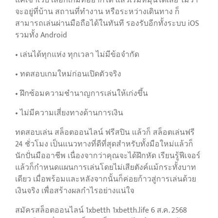
แค่เข้าเว็บ เลือกเกมที่อยากได้ แล้วเริ่มหมุนได้เลย ไม่ว่า
จะอยู่ที่บ้าน สถานที่ทำงาน หรือระหว่างเดินทาง ก็
สามารถเล่นผ่านมือถือได้ในทันที รองรับอีกทั้งระบบ iOS
รวมทั้ง Android
• เล่นได้ทุกแห่ง ทุกเวลา ไม่มีข้อจำกัด
• ทดสอบเกมใหม่ก่อนเปิดตัวจริง
• ฝึกซ้อมความชำนาญการเล่นให้เก่งขึ้น
• ไม่มีความเสี่ยงทางด้านการเงิน
ทดสอบเล่น สล็อตออนไลน์ ฟรีสปิน แล้วก็ สล็อตเล่นฟรี
24 ชั่วโมง เป็นแนวทางที่ดีที่สุดสำหรับทั้งมือใหม่แล้วก็
นักปั่นมืออาชีพ เนื่องจากว่าคุณจะได้ฝึกหัด เรียนรู้ฟีเจอร์
แล้วก็กำหนดแผนการเล่นโดยไม่เสียตังค์แม้กระทั้งบาท
เดียว เมื่อพร้อมและหลังจากนั้นก็ค่อยก้าวสู่การเล่นด้วย
เงินจริง เพื่อสร้างผลกำไรอย่างแน่ใจ
สมัครสล็อตออนไลน์ 1xbetth 1xbetth.life 6 ส.ค. 2568