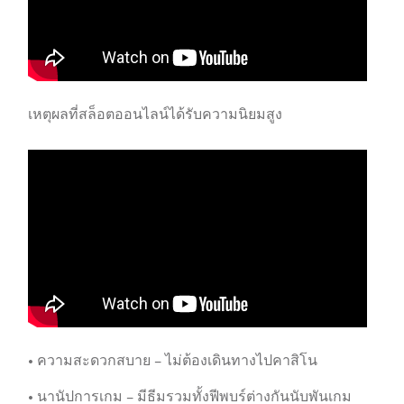
เหตุผลที่สล็อตออนไลน์ได้รับความนิยมสูง
• ความสะดวกสบาย – ไม่ต้องเดินทางไปคาสิโน
• นานัปการเกม – มีธีมรวมทั้งฟีพบร์ต่างกันนับพันเกม