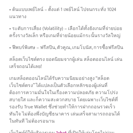
• ต้นแบบเพย์ไลน์ – ตั้งแต่ 1 เพย์ไลน์ ไปจนกระทั่ง 1024
แนวทาง
• ระดับการเสี่ยง (Volatility) – เลือกได้ทั้งยังเกมที่จ่ายบ่อย
ครั้งรางวัลเล็ก หรือเกมที่จ่ายน้อยแม้กระนั้นรางวัลใหญ่
• ฟีพบร์พิเศษ – ฟรีสปิน, ตัวคูณ, เกมโบนัส, การซื้อฟรีสปิน
สล็อตเว็บไซต์ตรง ยอดนิยมจากผู้เล่น สล็อตออนไลน์ เล่น
เสร็จถอนได้เลย!
เกมสล็อตออนไลน์ได้รับความนิยมอย่างสูง “สล็อต
เว็บไซต์ตรง” ได้แปลงเป็นตัวเลือกหลักของผู้เล่นที่
ต้องการความมั่นใจในเรื่องความปลอดภัย ความโปร่ง
สบายใส และก็ความสะดวกสบาย โดยเฉพาะเว็บไซต์ที่
รองรับ True Wallet ซึ่งช่วยทำให้การฝากถอนรวดเร็ว
ทันใจ ไม่ต้องพึ่งบัญชีธนาคาร เล่นเสร็จสามารถถอนได้
ในทันที ไม่ต้องรอนาน