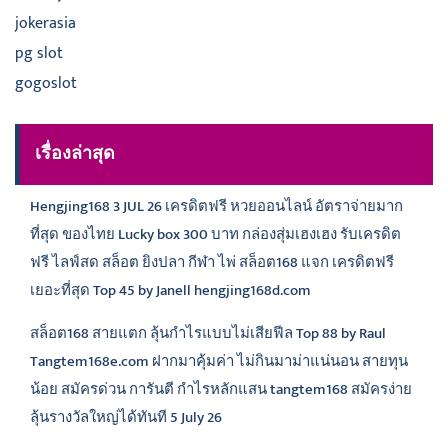
jokerasia
pg slot
gogoslot
เรื่องล่าสุด
Hengjing168 3 JUL 26 เครดิตฟรี หวยออนไลน์ อัตราจ่ายมาก
ที่สุด ของไทย Lucky box 300 บาท กล่องสุ่มเฮงเฮง รับเครดิต
ฟรี ไลฟ์สด สล็อต ยิงปลา กีฬา ไพ่ สล็อต168 แจก เครดิตฟรี
เยอะที่สุด Top 45 by Janell hengjing168d.com
สล็อต168 สายแตก ลุ้นกำไรแบบไม่เสียฟีล Top 88 by Raul
Tangtem168e.com ฝากมาคุ้มค่า ไม่กินมาม่าแน่นอน สายทุน
น้อย สมัครด่วน การันตี กำไรหลักแสน tangtem168 สมัครง่าย
ลุ้นรางวัลใหญ่ได้ทันที 5 July 26