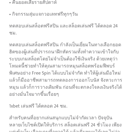
• คืนยอดเสียรายสัปดาห์
• กิจกรรมสุ่มแจกวอเลทฟรีทุกๆวัน
ทดสอบเล่นสล็อตฟรีสปิน และสล็อตเล่นฟรี ได้ตลอด 24
ชม.
ทดสอบเล่นสล็อตฟรีสปิน กำลังเป็นเยี่ยมในทางเลือกยอด
ฮิตของผู้เล่นที่ปรารถนาฝึกหัดรวมทั้งทำความเข้าใจกับ
ระบบเกมสล็อตโดยไม่จำเป็นต้องใช้เงินจริง ด้วยเหตุว่า
โหมดนี้ช่วยทำให้คุณสามารถหมุนสล็อตพร้อมฟีพบร์
พิเศษอย่าง Free Spin ได้แบบไม่จำกัด ทำให้ผู้เล่นมือใหม่
แล้วก็มืออาชีพสามารถทดลองการออกโบนัส จังหวะการ
หมุน แล้วก็การวางเดิมพัน ก่อนที่จะตกลงใจลงเงินจริงได้
อย่างมั่นใจมากขึ้นเรื่อยๆ
1xbet เล่นฟรี ได้ตลอด 24 ชม.
สำหรับคนที่อยากเล่นสนุกแบบไม่จำกัดเวลา ปัจจุบัน
หลายเว็บไซต์เปิดให้บริการ สล็อตเล่นฟรี 24 ชั่วโมง เพียง