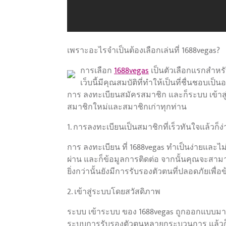
เพราะอะไรจำเป็นต้องเลือกเล่นที่ 1688vegas?
การเลือก
1688vegas
เป็นตัวเลือกแรกสำหรับ
เว็บนี้มีคุณสมบัติที่ทำให้เป็นที่ชื่นชอบเ
การ ลงทะเบียนสมัครสมาชิก และก็ระบบ เข้าสู่
สมาชิกใหม่และสมาชิกเก่าทุกท่าน
1. การลงทะเบียนเป็นสมาชิกที่เร็วทันใจแล้วก็ง่า
การ ลงทะเบียน ที่ 1688vegas ทำเป็นง่ายและไม่ซ
ผ่าน และก็ข้อมูลการติดต่อ จากนั้นคุณจะสามา
ยิ่งกว่านั้นยังมีการรับรองตัวตนที่ปลอดภัยเพื่
2. เข้าสู่ระบบโดยสวัสดิภาพ
ระบบ เข้าระบบ ของ 1688vegas ถูกออกแบบมา
ระบบการรับรองตัวตนหลายกระบวนการ แล้วก็การเข้