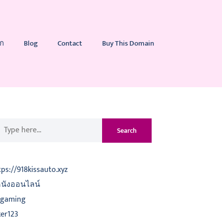
รก
Blog
Contact
Buy This Domain
tps://918kissauto.xyz
หนังออนไลน์
 gaming
ker123