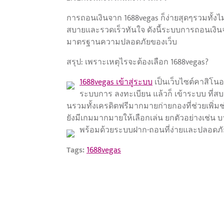
การถอนเงินจาก 1688vegas ก็ง่ายสุดๆรวมทั้งไม
สบายและรวดเร็วทันใจ ดังนี้ระบบการถอนเงินจ
มาตรฐานความปลอดภัยของเว็บ
สรุป: เพราะเหตุไรจะต้องเลือก 1688vegas?
1688vegas เข้าสู่ระบบ
เป็นเว็บไซต์คาสิโนอ
ระบบการ ลงทะเบียน แล้วก็ เข้าระบบ ที่ส
นรวมทั้งเครดิตฟรีมากมายก่ายกองที่ช่วยเพิ่
ยังมีเกมมากมายให้เลือกเล่น ยกตัวอย่างเช่น บ
พร้อมด้วยระบบฝาก-ถอนที่ง่ายและปลอดภั
Tags:
1688vegas