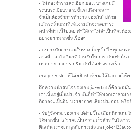
• ไม่ต้องจำรายละเอียดเยอะ: บางเกมมี
ระบบระเบียบหลายชั้นจนถึงพวกเรา
จำเป็นต้องจำการทำงานของมันไปด้วย
แม้กระนั้นเกมที่เล่นง่ายมักจะลดภาระ
หน้าที่ส่วนนี้ไปเลย ทำให้เราไม่จำเป็นที่จะต
อย่างมากมากขึ้นเรื่อยๆ
• เหมาะกับการเล่นในช่วงสั้นๆ: ไม่ใช่ทุกคนจะ
อาจมีเวลาไม่กี่นาทีสำหรับในการเล่นเท่านั้น เก
มากมาย สามารถเริ่มเล่นได้อย่างรวดเร็ว
เกม joker slot ที่ไม่สลับซับซ้อน ให้โอกาสให้
อีกความน่าสนใจของเกม joker123 ก็คือ พอมั
เราเห็นอยู่เป็นประจำ มันก็ทำให้พวกเราสามาร
ก็อาจจะเป็นธีม บรรยากาศ เสียงประกอบ หรือ
• รับรู้จังหวะของเกมได้ง่ายขึ้น: เมื่อกติกาเ
ได้มากขึ้น ไม่ว่าจะเป็นความเร็วสำหรับในกา
ตื่นเต้น เราจะสนุกกับการเล่นเกม joker123auto