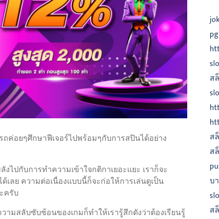
jo
pg
ht
sl
สล
sl
ht
ht
สล
ารถค่อยๆศึกษาฟีเจอร์ไปพร้อมๆกับการสปินได้อย่าง
สล
pu
งใช้พลังไปกับการทำความเข้าใจกติกาเยอะแยะ เราก็จะ
บา
้เลย ความต่อเนื่องแบบนี้ก็จะก่อให้การเล่นดูเป็น
่ะครับ
sl
สล
วามสลับซับซ้อนของเกมก็ทำให้เรารู้สึกดังว่าต้องเรียนรู้