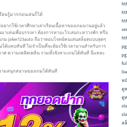
ht
ht
ียนรู้มากก่อนเล่นก็ได้
ht
่อยากใช้เวลาศึกษาเล่าเรียนเนื้อหาของเกมนานอยู่แล้ว
se
นมาเล่นเพื่อบรรเทา ต้องการหาอะไรเล่นระหว่างพัก หรือ
ht
เกม joker123auto ถือว่าตอบโจทย์คนเล่นสล็อตแบบสุดๆ
ล่นได้แทบทันที ไม่จำเป็นที่จะต้องใช้เวลานานสำหรับการ
pg
ศ ความเพลิดเพลิน รวมทั้งจังหวะเกมได้ทันที นี่แหละ
pg
ful
ึงความสนุกสนานของเกมได้ทันที
li
หน
ดู
ดู
sl
sl
สล