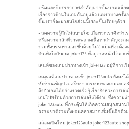
• ธีมและก็บรรยากาศสำคัญมากขึ้น: เกมสล็อต
เรื่องราวด้านในเกมกันอยู่แล้ว แต่เราบางครั
ขึ้น เราก็จะมาสนใจส่วนนี้เยอะขึ้นเรื่อยๆด้วย
• ลดความรู้สึกไม่สบายใจ: เมื่อพวกเราคิดว่าเ
หรือความกลัวที่ว่าจะพลาดเนื้อหาสำคัญจะลด
รวมทั้งบรรเทาเยอะขึ้นด้วย ไม่จำเป็นที่จะต้อ
บันเทิงใจกับเกม joker123 ที่อยู่ตรงหน้าได้มา
เสน่ห์ของเกมปากทางเข้า joker123 อยู่ที่การ
เหตุผลที่เกมปากทางเข้า joker123auto ยังคงไ
ซับซ้อนเชิญปวดศรีษะจากระบบของเกมเลยครับ
ถึงตัวเกมได้อย่างรวดเร็ว รู้เรื่องจังหวะการเล่
เกมไปพร้อมด้วยการเล่นจริงได้ง่าย ซึ่งความง
joker123auto ที่กระตุ้นให้เกิดความสนุกสนา
ธรรมชาติรวมทั้งผ่อนคลายมากเพิ่มขึ้นอีกด้วย
สล็อตเปิดใหม่ joker123auto joker123auto.shop