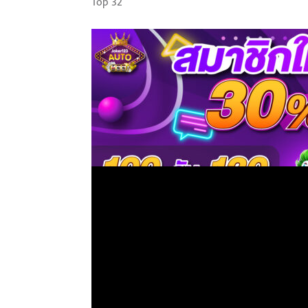
Top 32