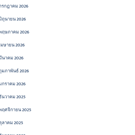
กรกฎาคม 2026
มิถุนายน 2026
พฤษภาคม 2026
เมษายน 2026
มีนาคม 2026
กุมภาพันธ์ 2026
มกราคม 2026
ธันวาคม 2025
พฤศจิกายน 2025
ตุลาคม 2025