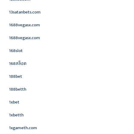
13satanbets.com
1688vegasx.com
1688vegasx.com
168slot
168สล็อต
188bet
188betth
1xbet
1xbetth
1xgameth.com