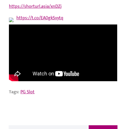
https://shorturl.asia/xnDZj
https://t.co/EA0gkSvytq
Tags:
PG Slot