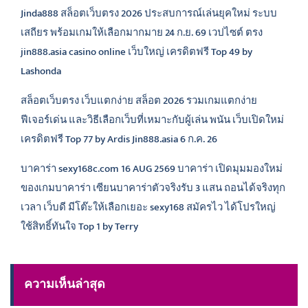
Jinda888 สล็อตเว็บตรง 2026 ประสบการณ์เล่นยุคใหม่ ระบบ
เสถียร พร้อมเกมให้เลือกมากมาย 24 ก.ย. 69 เวปไซต์ ตรง
jin888.asia casino online เว็บใหญ่ เครดิตฟรี Top 49 by
Lashonda
สล็อตเว็บตรง เว็บแตกง่าย สล็อต 2026 รวมเกมแตกง่าย
ฟีเจอร์เด่น และวิธีเลือกเว็บที่เหมาะกับผู้เล่น พนัน เว็บเปิดใหม่
เครดิตฟรี Top 77 by Ardis Jin888.asia 6 ก.ค. 26
บาคาร่า sexy168c.com 16 AUG 2569 บาคาร่า เปิดมุมมองใหม่
ของเกมบาคาร่า เซียนบาคาร่าตัวจริงรับ 3 แสน ถอนได้จริงทุก
เวลา เว็บดี มีโต๊ะให้เลือกเยอะ sexy168 สมัครไว ได้โปรใหญ่
ใช้สิทธิ์ทันใจ Top 1 by Terry
ความเห็นล่าสุด