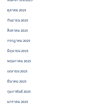
พฤศจิกายน 2025
ตุลาคม 2025
กันยายน 2025
สิงหาคม 2025
กรกฎาคม 2025
มิถุนายน 2025
พฤษภาคม 2025
เมษายน 2025
มีนาคม 2025
กุมภาพันธ์ 2025
มกราคม 2025