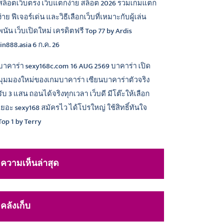
สล็อตเว็บตรง เว็บแตกง่าย สล็อต 2026 รวมเกมแตก
ง่าย ฟีเจอร์เด่น และวิธีเลือกเว็บที่เหมาะกับผู้เล่น
พนัน เว็บเปิดใหม่ เครดิตฟรี Top 77 by Ardis
Jin888.asia 6 ก.ค. 26
บาคาร่า sexy168c.com 16 AUG 2569 บาคาร่า เปิด
มุมมองใหม่ของเกมบาคาร่า เซียนบาคาร่าตัวจริง
รับ 3 แสน ถอนได้จริงทุกเวลา เว็บดี มีโต๊ะให้เลือก
เยอะ sexy168 สมัครไว ได้โปรใหญ่ ใช้สิทธิ์ทันใจ
Top 1 by Terry
ความเห็นล่าสุด
คลังเก็บ