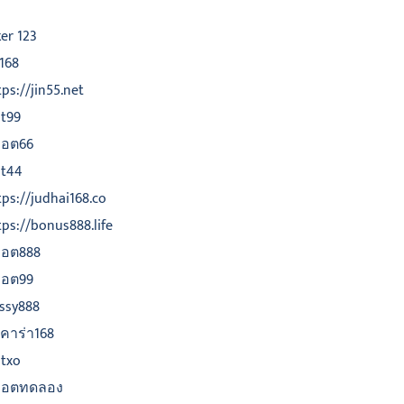
ker 123
168
tps://jin55.net
ot99
็อต66
ot44
tps://judhai168.co
tps://bonus888.life
็อต888
็อต99
ssy888
คาร่า168
otxo
็อตทดลอง