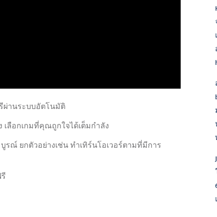
รีผ่านระบบอัตโนมัติ
ง เลือกเกมที่คุณถูกใจได้เต็มกำลัง
ูรณ์ ยกตัวอย่างเช่น ทำเทิร์นโอเวอร์ตามที่มีการ
รี