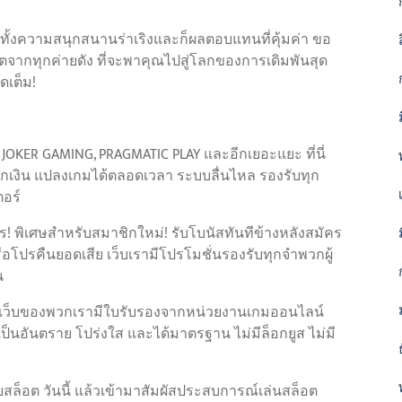
าทั้งความสนุกสนานร่าเริงและก็ผลตอบแทนที่คุ้มค่า ขอ
อตจากทุกค่ายดัง ที่จะพาคุณไปสู่โลกของการเดิมพันสุด
ดเต็ม!
 JOKER GAMING, PRAGMATIC PLAY และอีกเยอะแยะ ที่นี่
งโยกเงิน แปลงเกมได้ตลอดเวลา ระบบลื่นไหล รองรับทุก
ตอร์
ร! พิเศษสำหรับสมาชิกใหม่! รับโบนัสทันทีข้างหลังสมัคร
ือโปรคืนยอดเสีย เว็บเรามีโปรโมชั่นรองรับทุกจำพวกผู้
น
 เว็บของพวกเรามีใบรับรองจากหน่วยงานเกมออนไลน์
เป็นอันตราย โปร่งใส และได้มาตรฐาน ไม่มีล็อกยูส ไม่มี
สล็อต วันนี้ แล้วเข้ามาสัมผัสประสบการณ์เล่นสล็อต