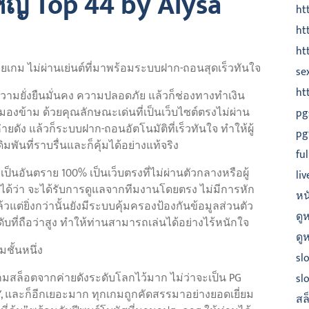
ญ่ Top 44 by Alysa
ht
ht
ht
เกม ไม่ผ่านเย่นต์ที่มาพร้อมระบบฝาก-ถอนสุดเร็วทันใจ
se
ht
่องความยั่งยืนมั่นคง ความปลอดภัย แล้วก็ช่องทางทำเงิน
องข้าม ด้วยคุณลักษณะเด่นที่เป็นเว็บไซต์ตรงไม่ผ่าน
pg
ยดัง แล้วก็ระบบฝาก-ถอนอัตโนมัติที่เร็วทันใจ ทำให้ผู้
pg
ันที่ราบรื่นและก็คุ้มได้อย่างแท้จริง
ful
่เป็นอันตราย 100% เป็นเว็บตรงที่ไม่ผ่านตัวกลางหรือผู้
li
จได้ว่า จะได้รับการดูแลจากทีมงานโดยตรง ไม่มีการหัก
หน
แต่ยิ่งกว่านั้นยังมีระบบคุ้มครองป้องกันข้อมูลส่วนตัว
ดู
ับที่ถือว่าสูง ทำให้ท่านสามารถเล่นได้อย่างไร้หนักใจ
ดู
ชั้นหนึ่ง
sl
มสล็อตจากค่ายดังระดับโลกไว้มาก ไม่ว่าจะเป็น PG
sl
Y, และก็อีกเยอะมาก ทุกเกมถูกคัดสรรมาอย่างยอดเยี่ยม
สล