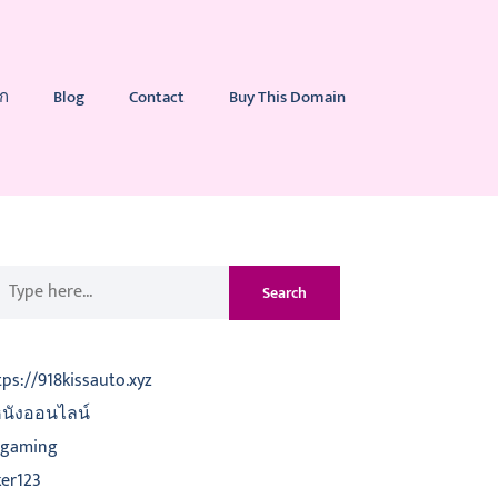
รก
Blog
Contact
Buy This Domain
tps://918kissauto.xyz
หนังออนไลน์
 gaming
ker123