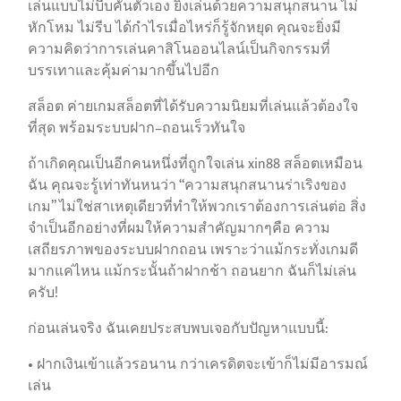
เล่นแบบไม่บีบคั้นตัวเอง ยิ่งเล่นด้วยความสนุกสนาน ไม่
หักโหม ไม่รีบ ได้กำไรเมื่อไหร่ก็รู้จักหยุด คุณจะยิ่งมี
ความคิดว่าการเล่นคาสิโนออนไลน์เป็นกิจกรรมที่
บรรเทาและคุ้มค่ามากขึ้นไปอีก
สล็อต ค่ายเกมสล็อตที่ได้รับความนิยมที่เล่นแล้วต้องใจ
ที่สุด พร้อมระบบฝาก–ถอนเร็วทันใจ
ถ้าเกิดคุณเป็นอีกคนหนึ่งที่ถูกใจเล่น xin88 สล็อตเหมือน
ฉัน คุณจะรู้เท่าทันหนว่า “ความสนุกสนานร่าเริงของ
เกม” ไม่ใช่สาเหตุเดียวที่ทำให้พวกเราต้องการเล่นต่อ สิ่ง
จำเป็นอีกอย่างที่ผมให้ความสำคัญมากๆคือ ความ
เสถียรภาพของระบบฝากถอน เพราะว่าแม้กระทั่งเกมดี
มากแค่ไหน แม้กระนั้นถ้าฝากช้า ถอนยาก ฉันก็ไม่เล่น
ครับ!
ก่อนเล่นจริง ฉันเคยประสบพบเจอกับปัญหาแบบนี้:
• ฝากเงินเข้าแล้วรอนาน กว่าเครดิตจะเข้าก็ไม่มีอารมณ์
เล่น