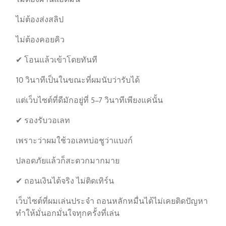
ไม่ต้องส่งสลิป
ไม่ต้องคอยคิว
✔ โอนแล้วเข้าโดยทันที
10 วินาทีเป็นในขณะที่ผมนับว่ารับได้
แต่เว็บไซต์ที่ดีมักอยู่ที่ 5–7 วินาทีเพียงแค่นั้น
✔ รองรับวอเลท
เพราะว่าผมใช้วอเลทบ่อชูว่าแบงก์
ปลอดภัยแล้วก็สะดวกมากมาย
✔ ถอนเงินได้จริง ไม่ติดเทิร์น
เว็บไซต์ที่ผมเล่นประจำ ถอนหลักหมื่นได้ไม่เคยติดปัญหา
ทำให้มั่นอกมั่นใจทุกครั้งที่เล่น