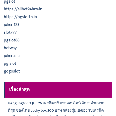
pgslot
https://allbet24hr.win
https://pgslotth.io
joker 123
slot777
pgslot88
betway
jokerasia
pg slot
gogoslot
เรื่องล่าสุด
Hengjing168 3 JUL 26 เครดิตฟรี หวยออนไลน์ อัตราจ่ายมาก
ที่สุด ของไทย Lucky box 300 บาท กล่องสุ่มเฮงเฮง รับเครดิต