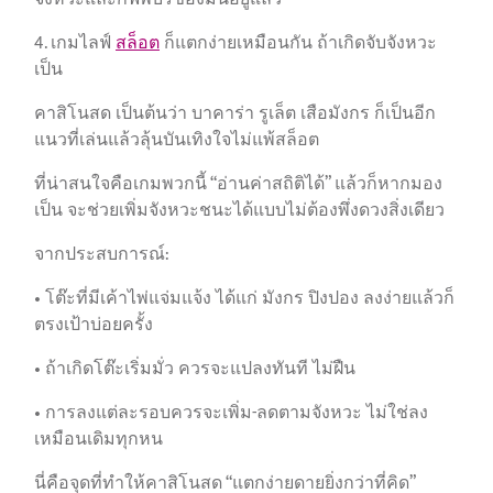
4. เกมไลฟ์
สล็อต
ก็แตกง่ายเหมือนกัน ถ้าเกิดจับจังหวะ
เป็น
คาสิโนสด เป็นต้นว่า บาคาร่า รูเล็ต เสือมังกร ก็เป็นอีก
แนวที่เล่นแล้วลุ้นบันเทิงใจไม่แพ้สล็อต
ที่น่าสนใจคือเกมพวกนี้ “อ่านค่าสถิติได้” แล้วก็หากมอง
เป็น จะช่วยเพิ่มจังหวะชนะได้แบบไม่ต้องพึ่งดวงสิ่งเดียว
จากประสบการณ์:
• โต๊ะที่มีเค้าไพ่แจ่มแจ้ง ได้แก่ มังกร ปิงปอง ลงง่ายแล้วก็
ตรงเป้าบ่อยครั้ง
• ถ้าเกิดโต๊ะเริ่มมั่ว ควรจะแปลงทันที ไม่ฝืน
• การลงแต่ละรอบควรจะเพิ่ม-ลดตามจังหวะ ไม่ใช่ลง
เหมือนเดิมทุกหน
นี่คือจุดที่ทำให้คาสิโนสด “แตกง่ายดายยิ่งกว่าที่คิด”