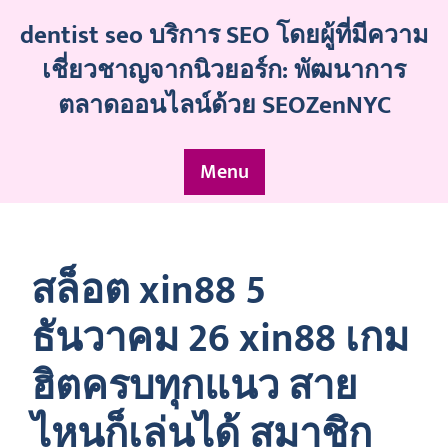
Skip
dentist seo บริการ SEO โดยผู้ที่มีความ
to
content
เชี่ยวชาญจากนิวยอร์ก: พัฒนาการ
ตลาดออนไลน์ด้วย SEOZenNYC
Menu
สล็อต xin88 5
ธันวาคม 26 xin88 เกม
ฮิตครบทุกแนว สาย
ไหนก็เล่นได้ สมาชิก