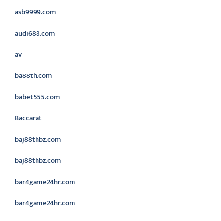
asb9999.com
audi688.com
av
ba88th.com
babet555.com
Baccarat
baj88thbz.com
baj88thbz.com
bar4game24hr.com
bar4game24hr.com