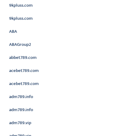
9kpluss.com
9kpluss.com
ABA
ABAGroup2
abbet789.com
acebet789.com
acebet789.com
adm789.info
adm789.info
adm789.vip
adm789.vip