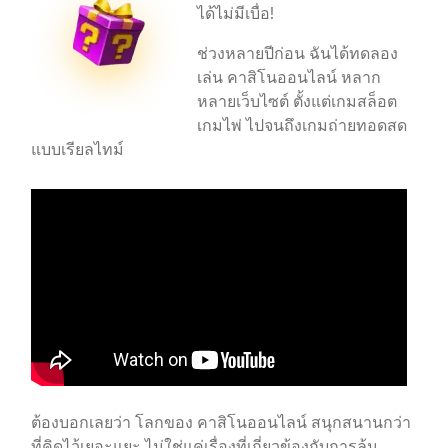
ได้ไม่มีเบื่อ!
ช่วงหลายปีก่อน ฉันได้ทดลอง
เล่น คาสิโนออนไลน์ หลาก
หลายเว็บไซต์ ตั้งแต่เกมสล็อต
เกมไพ่ ไปจนถึงเกมถ่ายทอดสด
แบบเรียลไทม์
ต้องบอกเลยว่า โลกของ คาสิโนออนไลน์ สนุกสนานกว่า
ที่คิดไว้เยอะแยะ ไม่ใช่แค่เรื่องที่เกี่ยวข้องกับการลุ้น