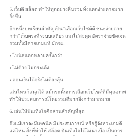
5. เว็บดี สล็อต ทำให้ทุกอย่างลื่นรวมทั้งแตกง่ายดายมาก
ยิ่งขึ้น
อีกหนึ่งบทเรียนสำคัญเป็น “เลือกเว็บไซต์ดี ชนะง่ายดาย
กว่า” เว็บตรงที่ระบบเสถียร เกมไม่สะดุด อัตราจ่ายชัดเจน
รวมทั้งมีค่ายเกมแท้ มักจะ:
• โบนัสแตกหลายครั้งกว่า
• ไม่ค้าง ไม่กระเด้ง
• ถอนเงินได้จริงไม่ต้องลุ้น
เล่นไหนก็สนุกได้ แม้กระนั้นการเลือกเว็บไซต์ที่มีคุณภาพ
ทำให้ประสบการณ์โดยรวมดีมากยิ่งกว่ามากมาย
6. เล่นให้บันเทิงใจคือส่วนสำคัญที่สุด
ถึงแม้เราจะมีเทคนิค มีประสบการณ์ หรือรู้จังหวะเกมดี
แค่ไหน สิ่งที่ทำให้ สล็อต บันเทิงใจได้ไม่น่าเบื่อ เป็นการ