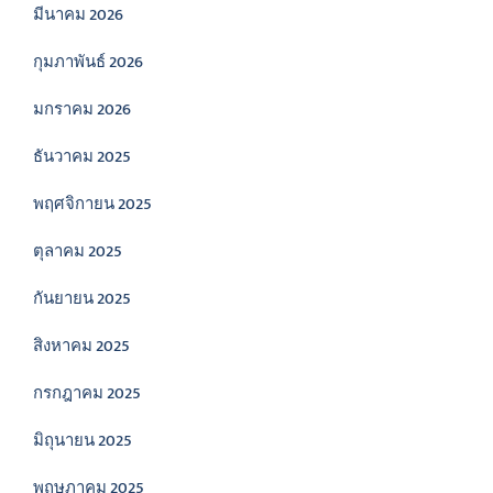
มีนาคม 2026
กุมภาพันธ์ 2026
มกราคม 2026
ธันวาคม 2025
พฤศจิกายน 2025
ตุลาคม 2025
กันยายน 2025
สิงหาคม 2025
กรกฎาคม 2025
มิถุนายน 2025
พฤษภาคม 2025