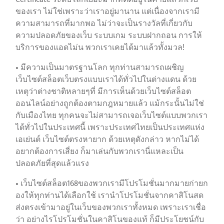
ของเรา ไม่ใช่เพราะว่าเราอยู่มานาน แต่เนื่องจากเรามี
ความสามารถที่มากพอ ไม่ว่าจะเป็นรางวัลที่เกี่ยวกับ
ความปลอดภัยของเว็บ ระบบเกม ระบบฝากถอน การให้
บริการของแอดไม่น พวกเราเคยได้มาแล้วทั้งมวล!
• มีความเป็นมาตรฐานโลก ทุกท่านสามารถเผชิญ
เว็บไซต์สล็อตเว็บตรงแบบเราได้ทั่วไปในต่างแดน ด้วย
เหตุว่าต่างชาติหลายๆที่ มีการเห็นด้วยเว็บไซต์สล็อต
ออนไลน์อย่างถูกต้องตามกฎหมายแล้ว แม้กระนั้นไม่ใช่
กับเมืองไทย ทุกคนจะไม่สามารถเจอเว็บไซต์แบบพวกเรา
ได้ทั่วไปในประเทศนี้ เพราะประเทศไทยเป็นประเทศแห่ง
เอเย่นต์ เว็บไซต์ตรงหายาก ด้วยเหตุดังกล่าว หากไม่ได้
อยากต้องการเสี่ยง ก็มาเล่นกับพวกเรานี่แหละเป็น
ปลอดภัยที่สุดแล้วแรง
• เว็บไซต์สล็อต168ของพวกเรามีโปรโมชั่นมากมายก่ายก
องให้ทุกท่านได้เลือกใช้ เรานำโปรโมชั่นจากคาสิโนสด
ส่งตรงเข้ามาอยู่ในเว็บของพวกเราทั้งหมด เพราะเราเชื่อ
ว่า อย่างไรโปรโมชั่นในคาสิโนของแท้ ก็มีประโยชน์กับ