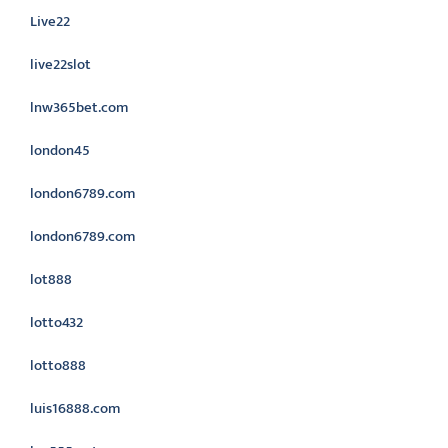
Live22
live22slot
lnw365bet.com
london45
london6789.com
london6789.com
lot888
lotto432
lotto888
luis16888.com