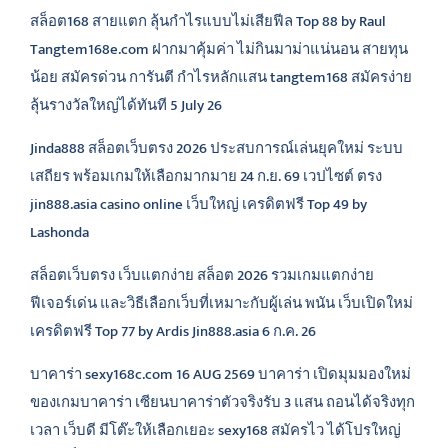
สล็อต168 สายแตก ลุ้นกำไรแบบไม่เสียฟีล Top 88 by Raul
Tangtem168e.com ฝากมาคุ้มค่า ไม่กินมาม่าแน่นอน สายทุน
น้อย สมัครด่วน การันตี กำไรหลักแสน tangtem168 สมัครง่าย
ลุ้นรางวัลใหญ่ได้ทันที 5 July 26
Jinda888 สล็อตเว็บตรง 2026 ประสบการณ์เล่นยุคใหม่ ระบบ
เสถียร พร้อมเกมให้เลือกมากมาย 24 ก.ย. 69 เวปไซต์ ตรง
jin888.asia casino online เว็บใหญ่ เครดิตฟรี Top 49 by
Lashonda
สล็อตเว็บตรง เว็บแตกง่าย สล็อต 2026 รวมเกมแตกง่าย
ฟีเจอร์เด่น และวิธีเลือกเว็บที่เหมาะกับผู้เล่น พนัน เว็บเปิดใหม่
เครดิตฟรี Top 77 by Ardis Jin888.asia 6 ก.ค. 26
บาคาร่า sexy168c.com 16 AUG 2569 บาคาร่า เปิดมุมมองใหม่
ของเกมบาคาร่า เซียนบาคาร่าตัวจริงรับ 3 แสน ถอนได้จริงทุก
เวลา เว็บดี มีโต๊ะให้เลือกเยอะ sexy168 สมัครไว ได้โปรใหญ่