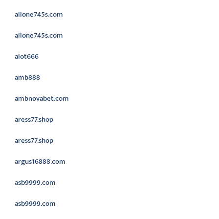
allone745s.com
allone745s.com
alot666
amb888
ambnovabet.com
aress77.shop
aress77.shop
argus16888.com
asb9999.com
asb9999.com