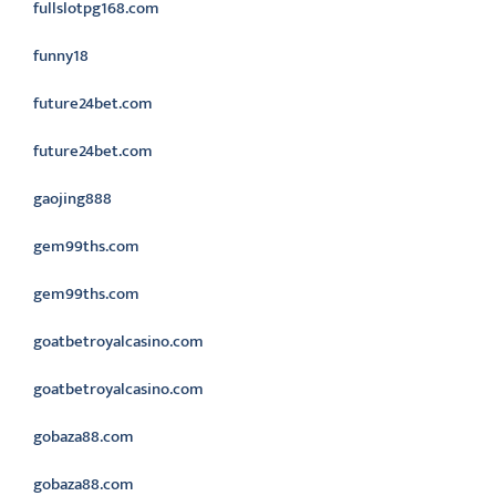
fullslotpg168.com
funny18
future24bet.com
future24bet.com
gaojing888
gem99ths.com
gem99ths.com
goatbetroyalcasino.com
goatbetroyalcasino.com
gobaza88.com
gobaza88.com