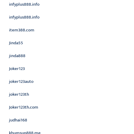
infyplus888.info
infyplus888.info
item388.com
Jinda55
jinda888
Joker123
joker123auto
joker123th
Joker123th.com
judhai168
khumsup888.me