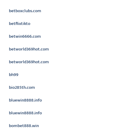
betboxclubs.com
betflixtikto
betwin6666.com
betworld369hot.com
betworld369hot.com
bh99
bio285th.com
bluewin8888.info
bluewin8888.info
bombet888.win