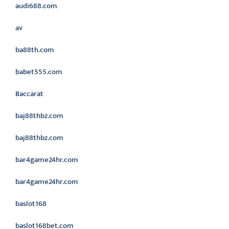
audi688.com
av
ba88th.com
babet555.com
Baccarat
baj88thbz.com
baj88thbz.com
bar4game24hr.com
bar4game24hr.com
baslot168
baslot168bet.com