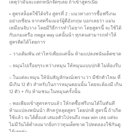
เหตุว่ามันจะแตกหนักจัดๆเลย ถ้าเข้าสูตรเนี่ย
• สูตรสล็อตใช้ได้จริง สูตรที่ 2 : แนวทางการซื้อฟรีเกม
อย่างเซียน จากสตรีมเมอร์ผู้ดีอังกฤษ บอกเลยว่า แม่น
เหมือนจับวาง โดยมีวิธีการทำไม่ยาก โดยสูตรนี้ จะใช้ได้
กับเกมเครือ mega way แค่นั้นน้า ทุกคนสามารถทำให้
สูตรติดได้โดยการ
– วางเดิมพัน เท่าไหร่เพียงแค่นั้น ห้ามแปลงพนันเด็ดขาด
– หมุนไปเรื่อยๆระหว่างหมุน ให้หมุนแบบปกติ ไม่ต้องรีบ
– ในแต่ละหมุน ให้นับสัญลักษณ์เพราะว่า มีซักตัวไหม ที่
มีเกิน 12 ตัว สำหรับในการหมุนตอนนั้น โดยจะต้องมี เกิน
12 ตัว + กับ ห้ามชนะในหมุนครั้งนั้น
– พอเพียงเข้าสูตรครบแล้ว ให้กดซื้อฟรีเกมได้ในทันที
ห้ามแปลงพนันน้า สักครู่หลุดสูตร โดยปกติ สูตรนี้ ถ้าเกิด
ใช้แล้ว จะได้ตั้งแต่ เสมอตัวไปจนถึง max win เลย แต่จะ
ไม่มีวันได้ต่ำลงมากยิ่งกว่าทุนเด็ดขาด ไปทดลองใช้กันดู
ได้เลยค่ะ