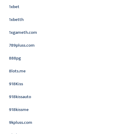
1xbet
1xbetth
1xgameth.com
789pluss.com
888pg
8lots.me
918Kiss
918kissauto
918kissme
9kpluss.com