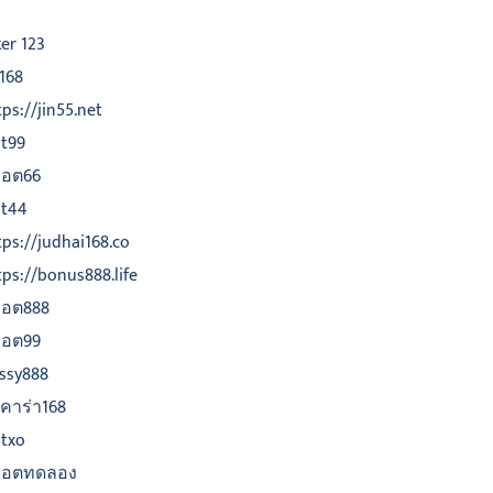
ker 123
168
tps://jin55.net
ot99
็อต66
ot44
tps://judhai168.co
tps://bonus888.life
็อต888
็อต99
ssy888
คาร่า168
otxo
็อตทดลอง