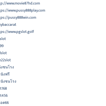
tp://www.movie87hd.com
tps://www.pussy888play.com
tps://pussy888win.com
xybaccarat
tps://www.pgslot.golf
slot
99
lslot
ve22slot
ังชนโรง
หนังฟรี
หนังชนโรง
ot168
ot456
็อต66