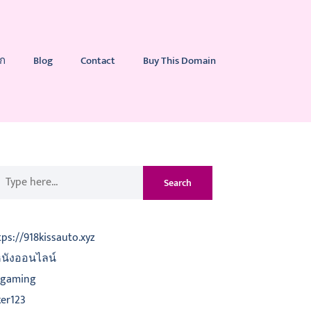
รก
Blog
Contact
Buy This Domain
tps://918kissauto.xyz
หนังออนไลน์
 gaming
ker123