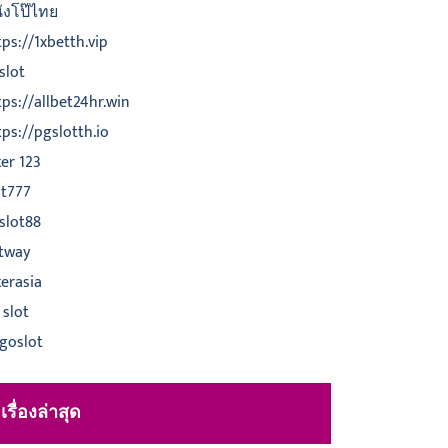
ังโป๊ไทย
tps://1xbetth.vip
slot
tps://allbet24hr.win
tps://pgslotth.io
ker 123
ot777
slot88
tway
kerasia
 slot
goslot
เรื่องล่าสุด