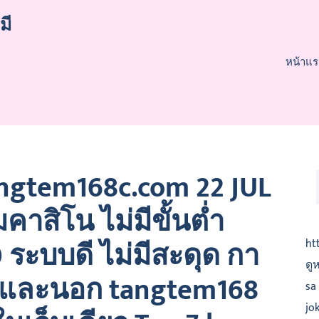
มี
หน้าแ
angtem168c.com 22 JUL
าสิโน ไม่มีขั้นต่ำ
 ระบบดี ไม่มีสะดุด กา
ht
ดู
ทยและนอก tangtem168
sa
jo