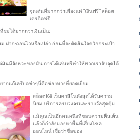
จุดเด่นที่มากกว่าเพียงแค่ “เงินฟรี” สล็อต
เครดิตฟรี
ที่ผมได้มากกว่าเงินเป็น:
ไหม ฝาก-ถอนไวหรือเปล่า ก่อนที่จะตัดสินใจควักกระเป๋า
ต่มันมีจังหวะของมัน การได้เล่นฟรีทำให้พวกเราจับจุดได้
่อยากแก้เครียดขำๆนี่คือช่องทางที่ยอดเยี่ยม
สล็อต168 เว็บคาสิโนดังสุดได้รับความ
นิยม บริการครบวงจรและรางวัลสุดคุ้ม
แม้คุณเป็นอีกคนหนึ่งที่ชอบความตื่นเต้น
แล้วก็กำลังมองหาพื้นที่เสี่ยงโชค
ออนไลน์ เชื่อว่าชื่อของ