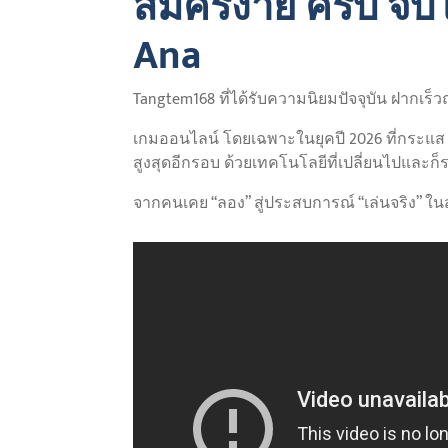
สมัครง่าย ครบ จบใ
Ana
Tangtem168 ที่ได้รับความนิยมปัจจุบัน ฝากเร็วถ
เกมออนไลน์ โดยเฉพาะในยุคปี 2026 ที่กระแส
สูงสุดอีกรอบ ด้วยเทคโนโลยีที่เปลี่ยนไปและก็ระบบ
จากคนเคย “ลอง” สู่ประสบการณ์ “เล่นจริง” ใน