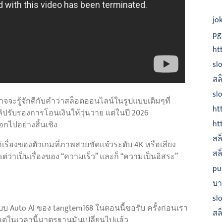
jo
pg
ht
sl
สล
sl
าจจะรู้จักดีกับคำว่าสล็อตออนไลน์ในรูปแบบเดิมๆที่
ht
ปรับรองการโอนเงินให้วุ่นวาย แต่ในปี 2026
ht
อกไปอย่างสิ้นเชิง
สล
แค่เรื่องของตัวเกมที่ภาพสวยชัดแจ๋วระดับ 4K หรือเสียง
สล
ๆแต่ว่าเป็นเรื่องของ “ความเร็ว” และก็ “ความเป็นอิสระ”
pu
บา
sl
ระบบ Auto AI ของ tangtem168 ในตอนนี้ขอรับ ครั้งก่อนเรา
สล
แต่ในเวลานี้มาตรฐานมันเปลี่ยนไปแล้ว