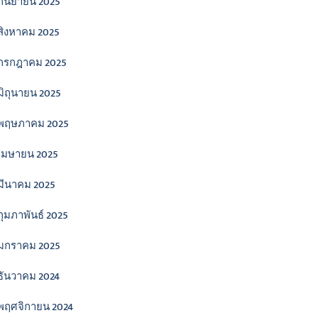
กันยายน 2025
สิงหาคม 2025
กรกฎาคม 2025
มิถุนายน 2025
พฤษภาคม 2025
เมษายน 2025
มีนาคม 2025
กุมภาพันธ์ 2025
มกราคม 2025
ธันวาคม 2024
พฤศจิกายน 2024