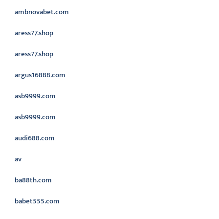
ambnovabet.com
aress77.shop
aress77.shop
argus16888.com
asb9999.com
asb9999.com
audi688.com
av
ba88th.com
babet555.com