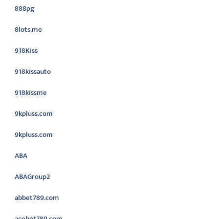
888pg
8lots.me
918Kiss
918kissauto
918kissme
9kpluss.com
9kpluss.com
ABA
ABAGroup2
abbet789.com
acebet789.com