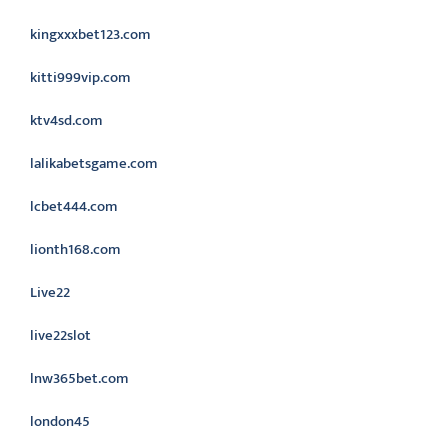
kingxxxbet123.com
kitti999vip.com
ktv4sd.com
lalikabetsgame.com
lcbet444.com
lionth168.com
Live22
live22slot
lnw365bet.com
london45