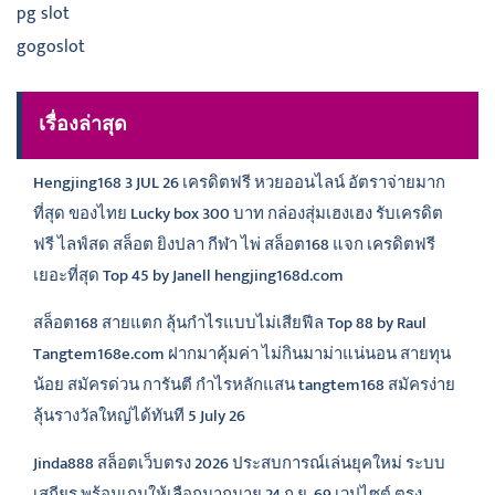
pg slot
gogoslot
เรื่องล่าสุด
Hengjing168 3 JUL 26 เครดิตฟรี หวยออนไลน์ อัตราจ่ายมาก
ที่สุด ของไทย Lucky box 300 บาท กล่องสุ่มเฮงเฮง รับเครดิต
ฟรี ไลฟ์สด สล็อต ยิงปลา กีฬา ไพ่ สล็อต168 แจก เครดิตฟรี
เยอะที่สุด Top 45 by Janell hengjing168d.com
สล็อต168 สายแตก ลุ้นกำไรแบบไม่เสียฟีล Top 88 by Raul
Tangtem168e.com ฝากมาคุ้มค่า ไม่กินมาม่าแน่นอน สายทุน
น้อย สมัครด่วน การันตี กำไรหลักแสน tangtem168 สมัครง่าย
ลุ้นรางวัลใหญ่ได้ทันที 5 July 26
Jinda888 สล็อตเว็บตรง 2026 ประสบการณ์เล่นยุคใหม่ ระบบ
เสถียร พร้อมเกมให้เลือกมากมาย 24 ก.ย. 69 เวปไซต์ ตรง