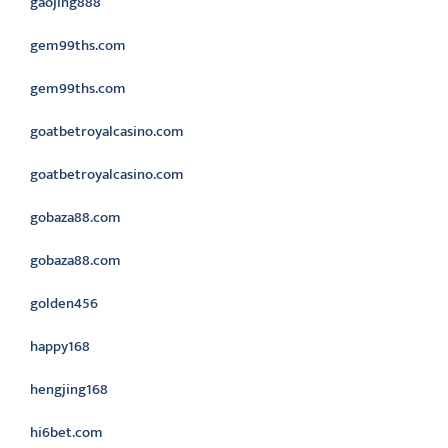
gaojing888
gem99ths.com
gem99ths.com
goatbetroyalcasino.com
goatbetroyalcasino.com
gobaza88.com
gobaza88.com
golden456
happy168
hengjing168
hi6bet.com