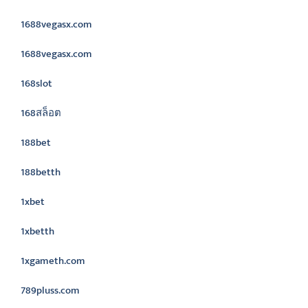
1688vegasx.com
1688vegasx.com
168slot
168สล็อต
188bet
188betth
1xbet
1xbetth
1xgameth.com
789pluss.com