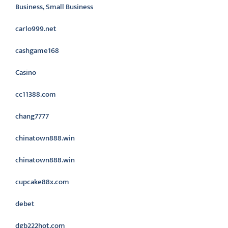
Business, Small Business
carlo999.net
cashgame168
Casino
cc11388.com
chang7777
chinatown888.win
chinatown888.win
cupcake88x.com
debet
dgb222hot.com