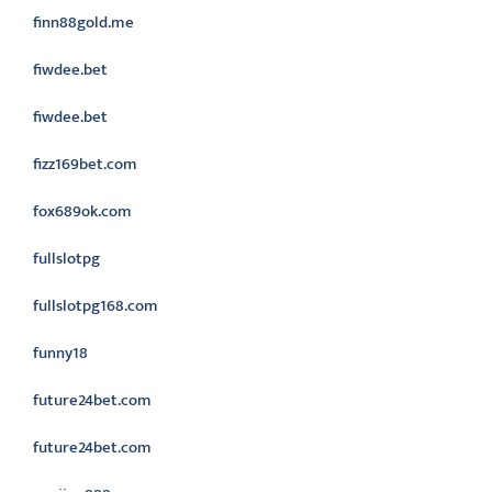
finn88gold.me
fiwdee.bet
fiwdee.bet
fizz169bet.com
fox689ok.com
fullslotpg
fullslotpg168.com
funny18
future24bet.com
future24bet.com