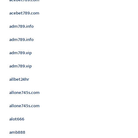
acebet789.com
adm789.info
adm789.info
adm789.vip
adm789.vip
allbet24hr
allone745s.com
allone745s.com
alot666
amb888