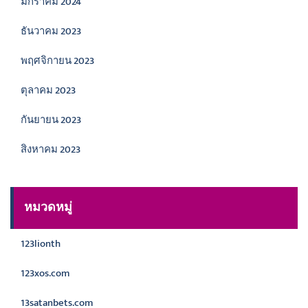
มกราคม 2024
ธันวาคม 2023
พฤศจิกายน 2023
ตุลาคม 2023
กันยายน 2023
สิงหาคม 2023
หมวดหมู่
123lionth
123xos.com
13satanbets.com