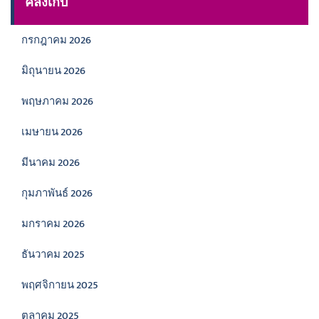
คลังเก็บ
กรกฎาคม 2026
มิถุนายน 2026
พฤษภาคม 2026
เมษายน 2026
มีนาคม 2026
กุมภาพันธ์ 2026
มกราคม 2026
ธันวาคม 2025
พฤศจิกายน 2025
ตุลาคม 2025