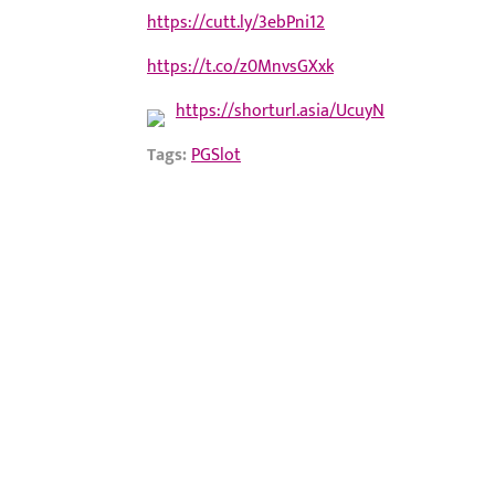
https://cutt.ly/3ebPni12
https://t.co/z0MnvsGXxk
https://shorturl.asia/UcuyN
Tags:
PGSlot