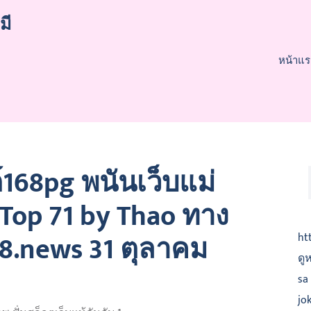
มี
หน้าแ
168pg พนันเว็บแม่
Top 71 by Thao ทาง
68.news 31 ตุลาคม
ht
ดู
sa
jo