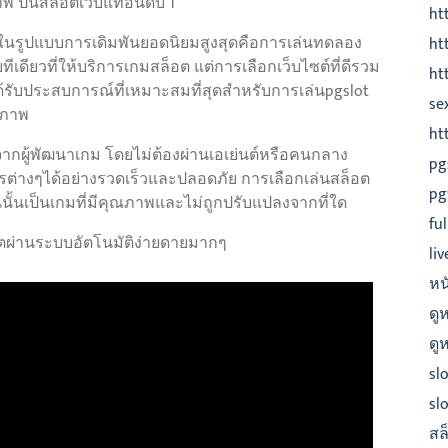
 ปั่นสล็อตเว็บแท้อันดับ 1
ht
นึ่งในรูปแบบการเดิมพันยอดนิยมสูงสุดคือการเล่นทดลอง
ht
ทีเดียวที่ให้บริการเกมสล็อต แต่การเลือกเว็บไซต์ที่ดีรวม
ht
ุณได้รับประสบการณ์ที่เหมาะสมที่สุดสำหรับการเล่นpgslot
se
ณภาพ
ht
ากผู้พัฒนาเกม โดยไม่ต้องผ่านเอเย่นต์หรือคนกลาง
pg
ารต่างๆได้อย่างรวดเร็วและปลอดภัย การเลือกเล่นสล็อต
pg
ล่นนั้นเป็นเกมที่มีคุณภาพและไม่ถูกปรับแปลงจากที่ใด
ful
ตผ่านระบบอัตโนมัติง่ายดายมากๆ
li
หน
ดู
ดู
sl
sl
สล