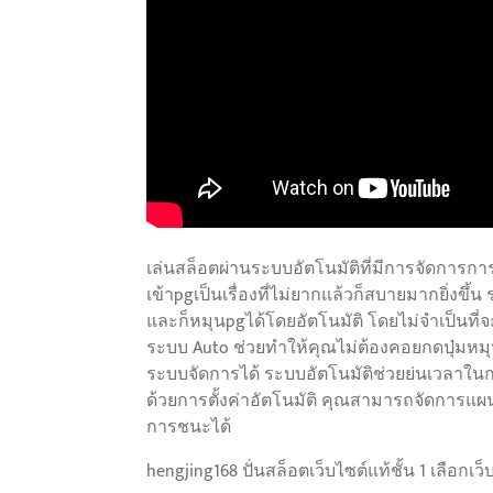
เล่นสล็อตผ่านระบบอัตโนมัติที่มีการจัดการก
เข้าpgเป็นเรื่องที่ไม่ยากแล้วก็สบายมากยิ่งขึ้
และก็หมุนpgได้โดยอัตโนมัติ โดยไม่จำเป็นที่
ระบบ Auto ช่วยทำให้คุณไม่ต้องคอยกดปุ่มหมุ
ระบบจัดการได้ ระบบอัตโนมัติช่วยย่นเวลาใน
ด้วยการตั้งค่าอัตโนมัติ คุณสามารถจัดการแผนก
การชนะได้
hengjing168 ปั่นสล็อตเว็บไซต์แท้ชั้น 1 เลือกเว