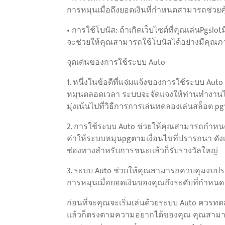
การหมุนเมื่อถึงยอดเงินที่กำหนดสามารถช่วยคุ้
• การใช้โบนัส: ถ้าเกิดเว็บไซต์ที่คุณเล่นPgsl
จะช่วยให้คุณสามารถใช้โบนัสได้อย่างมีคุณภ
จุดเด่นของการใช้ระบบ Auto
1. หนึ่งในข้อดีที่แจ่มแจ้งของการใช้ระบบ Aut
หมุนตลอดเวลา ระบบจะจัดแจงให้ท่านทำงานได
มุ่งเน้นไปที่วิธีการการเล่นทดลองเล่นสล็อต pg
2. การใช้ระบบ Auto ช่วยให้คุณสามารถกำหนดก
ค่าให้ระบบหมุนpgตามเงื่อนไขที่ปรารถนา ดังเ
ช่องทางสำหรับการชนะแล้วก็รับรางวัลใหญ่
3. ระบบ Auto ช่วยให้คุณสามารถควบคุมงบประ
การหมุนเมื่อยอดเงินของคุณถึงระดับที่กำหนด ซ
ก่อนที่จะคุณจะเริ่มเล่นด้วยระบบ Auto ควรทดสอ
แล้วก็ตรงตามความอยากได้ของคุณ คุณสามาร