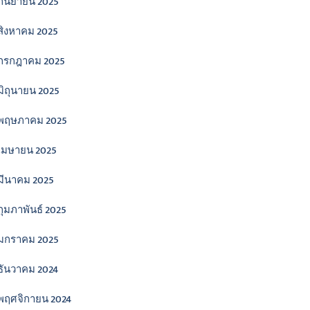
กันยายน 2025
สิงหาคม 2025
กรกฎาคม 2025
มิถุนายน 2025
พฤษภาคม 2025
เมษายน 2025
มีนาคม 2025
กุมภาพันธ์ 2025
มกราคม 2025
ธันวาคม 2024
พฤศจิกายน 2024