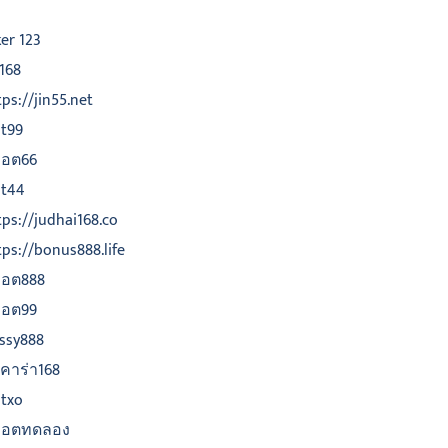
ker 123
168
tps://jin55.net
ot99
็อต66
ot44
tps://judhai168.co
tps://bonus888.life
็อต888
็อต99
ssy888
คาร่า168
otxo
็อตทดลอง