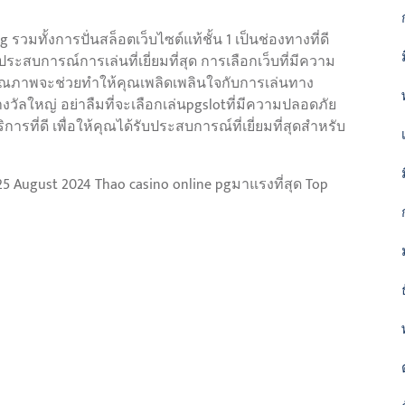
มทั้งการปั่นสล็อตเว็บไซต์แท้ชั้น 1 เป็นช่องทางที่ดี
บการณ์การเล่นที่เยี่ยมที่สุด การเลือกเว็บที่มีความ
มีคุณภาพจะช่วยทำให้คุณเพลิดเพลินใจกับการเล่นทาง
วัลใหญ่ อย่าลืมที่จะเลือกเล่นpgslotที่มีความปลอดภัย
การที่ดี เพื่อให้คุณได้รับประสบการณ์ที่เยี่ยมที่สุดสำหรับ
5 August 2024 Thao casino online pgมาแรงที่สุด Top